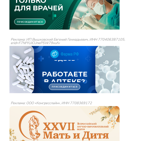
Реклама: ИП Вышковский Евгений Геннадьевич, ИНН 770406387105,
erid=F7NfYUJCUneP5W79xufv
Реклама: ООО «Конгресслайн», ИНН 7708369172