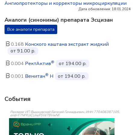
Ангиопротекторы и корректоры микроциркуляции
Дата обновления: 18.01.2024
Аналоги (синонимы) препарата Эсцизан
Все аналоги препарата
0.168
Конского каштана экстракт жидкий
от 91.00 р.
®
0.004
РектАктив
от 194.00 р.
®
0.001
Венитан
Н
от 194.00 р.
События
Реклама: ИП Вышковский Евгений Геннадьевич, ИНН 770406387105,
erid=F7NfYUJCUneP5W78VwNF