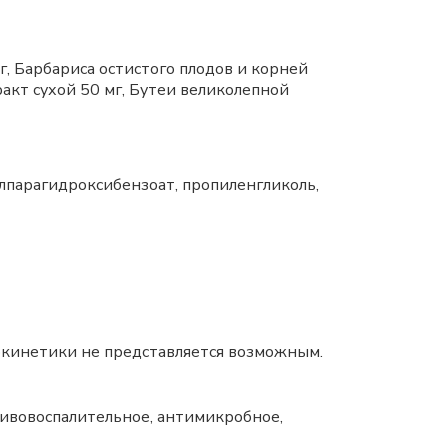
г, Барбариса остистого плодов и корней
ракт сухой 50 мг, Бутеи великолепной
илпарагидроксибензоат, пропиленгликоль,
окинетики не представляется возможным.
ивовоспалительное, антимикробное,