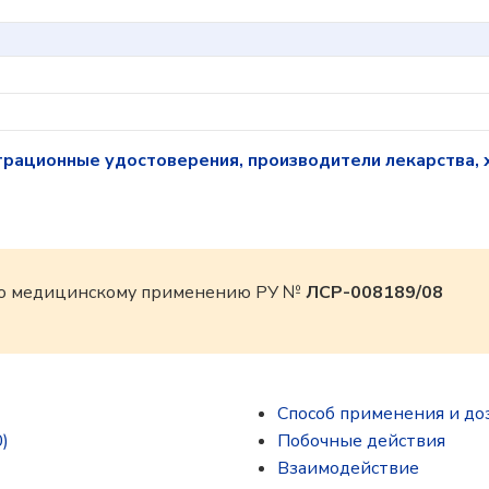
трационные удостоверения, производители лекарства, 
 по медицинскому применению РУ №
ЛСР-008189/08
Способ применения и до
)
Побочные действия
Взаимодействие