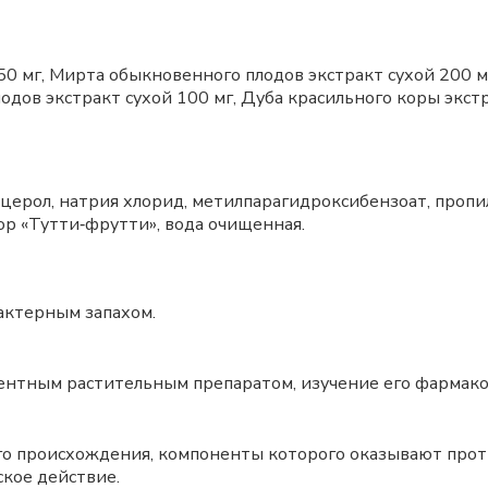
50 мг, Мирта обыкновенного плодов экстракт сухой 200 м
лодов экстракт сухой 100 мг, Дуба красильного коры экст
лицерол, натрия хлорид, метилпарагидроксибензоат, проп
ор «Тутти‑фрутти», вода очищенная.
актерным запахом.
ентным растительным препаратом, изучение его фармак
о происхождения, компоненты которого оказывают прот
кое действие.