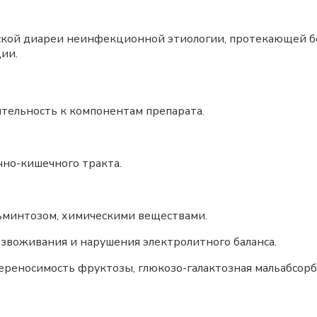
ской диареи неинфекционной этиологии, протекающей бе
ии.
ельность к компонентам препарата.
но-кишечного тракта.
минтозом, химическими веществами.
оживания и нарушения электролитного баланса.
еносимость фруктозы, глюкозо-галактозная мальабсорб