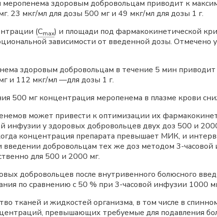
н меропенема здоровым добровольцам приводит к макси
. 23 мкг/мл для дозы 500 мг и 49 мкг/мл для дозы 1 г.
нтрации (
C
) и площади под фармакокинетической кри
max
циональной зависимости от введенной дозы. Отмечено у
ема здоровым добровольцам в течение 5 мин приводит 
г и 112 мкг/мл —для дозы 1 г.
ния 500 мг концентрация меропенема в плазме крови сниж
апенемов может привести к оптимизации их фар­макокин
й инфузии у здоровых добровольцев двух доз 500 и 200
огда концентрация препарата превышает МИК, и интерв
и введении добровольцам тех же доз методом 3-часовой 
твенно для 500 и 2000 мг.
овых добровольцев после внутривенного бо­люсного введ
ния по сравнению с 50 % при 3-часовой инфузии 1000 мг
во тканей и жидкостей организма, в том числе в спинн
нцентраций, превышающих требуемые для подавления бо