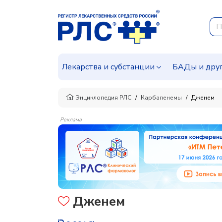
Лекарства и субстанции
БАДы и дру
Энциклопедия РЛС
Карбапенемы
Дженем
Реклама
Дженем