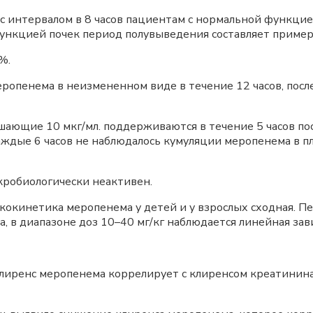
 интервалом в 8 часов пациентам с нормальной функцие
ункцией почек период полувыведения составляет примерн
%.
ропенема в неизмененном виде в течение 12 часов, посл
ающие 10 мкг/мл. поддерживаются в течение 5 часов по
аждые 6 часов не наблюдалось кумуляции меропенема в пл
робиологически неактивен.
акокинетика меропенема у детей и у взрослых сходная. П
са, в диапазоне доз 10–40 мг/кг наблюдается линейная зав
клиренс меропенема коррелирует с клиренсом креатинина