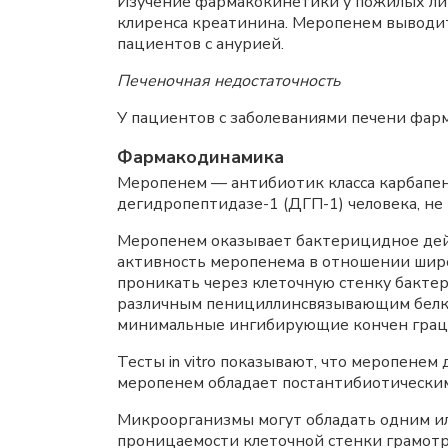
Изучение фармакокинетики у пожилых ли
клиренса креатинина. Меропенем выводит
пациентов с анурией.
Печеночная недостаточность
У пациентов с заболеваниями печени фар
Фармакодинамика
Меропенем — антибиотик класса карбапен
дегидропептидазе-1 (ДГП-1) человека, н
Меропенем оказывает бактерицидное дейс
активность меропенема в отношении широ
проникать через клеточную стенку бакте
различным пенициллинсвязывающим белк
минимальные ингибирующие кончен граци
Тесты in vitro показывают, что меропенем д
меропенем обладает постантибиотически
Микроорганизмы могут обладать одним и
проницаемости клеточной стенки грамотр