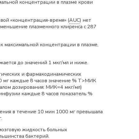
мальной концентрации в плазме крови
вой «концентрация-время» (
AUC
) нет
меньшение плазменного клиренса с 287
к максимальной концентрации в плазме,
ается до значений 1 мкг/мл и ниже.
етических и фармакодинамических
0 мг каждые 8 часов значение % Т>МИК
алом дозирования: МИК=4 мкг/мл)
инфузии каждые 8 часов показатель %
ения в течение 10 мин 1000 мг превышала
.
омозговую жидкость больных
льшинства бактерий.