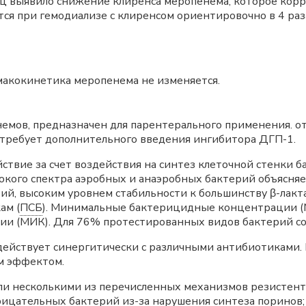
ц выявило снижение клиренса меропенема, которое кор
ся при гемодиализе с клиренсом ориентировочно в 4 р
макокинетика меропенема не изменяется.
емов, предназначен для парентерального применения. от
е требует дополнительного введения ингибитора ДГП-1.
твие за счет воздействия на синтез клеточной стенки б
кого спектра аэробных и анаэробных бактерий объясня
рий, высоким уровнем стабильности к большинству β-лак
ам (
ПСБ
). Минимальные бактерицидные концентрации (М
и (МИК). Для 76% протестированных видов бактерий с
ействует синергитически с различными антибиотиками. В тес
м эффектом.
ли несколькими из перечисленных механизмов резистент
ицательных бактерий из-за нарушения синтеза поринов;