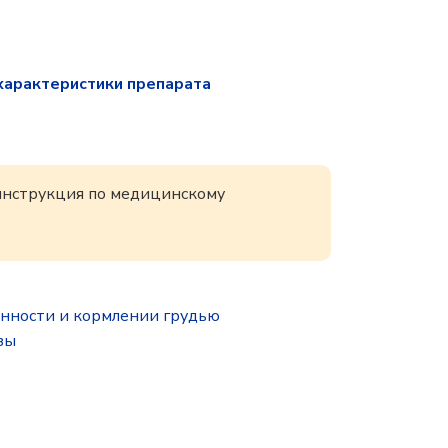
характеристики препарата
 инструкция по медицинскому
нности и кормлении грудью
зы