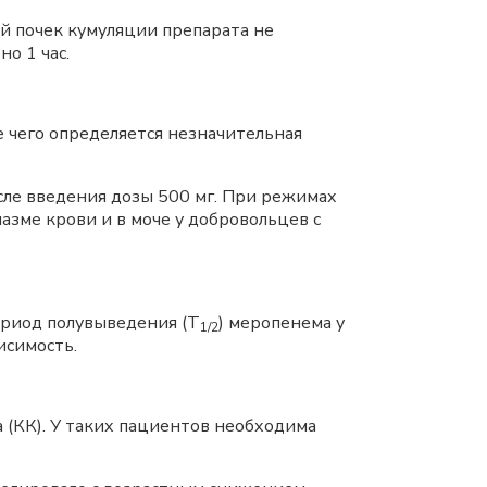
й почек кумуляции препарата не
о 1 час.
е чего определяется незначительная
сле введения дозы 500 мг. При режимах
азме крови и в моче у добровольцев с
ериод полувыведения (Т
) меропенема у
1/2
исимость.
 (КК). У таких пациентов необходима