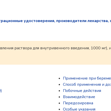
трационные удостоверения, производители лекарства, 
вления раствора для внутривенного введения, 1000 мг),
7
Применение при береме
Способ применения и до
)
Побочные действия
Взаимодействие
Передозировка
Особые указания