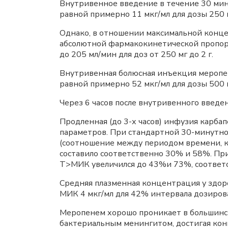
Внутривенное введение в течение 30 ми
равной примерно 11 мкг/мл для дозы 250 мг
Однако, в отношении максимальной конце
абсолютной фармакокинетической пропор
до 205 мл/мин для доз от 250 мг до 2 г.
Внутривенная болюсная инъекция меропен
равной примерно 52 мкг/мл для дозы 500 м
Через 6 часов после внутривенного введе
Продленная (до 3-х часов) инфузия карб
параметров. При стандартной 30-минутно
(соотношение между периодом времени, к
составило соответственно 30% и 58%. Пр
Т>МИК увеличился до 43%и 73%, соответс
Средняя плазменная концентрация у здор
МИК 4 мкг/мл для 42% интервала дозирова
Меропенем хорошо проникает в большинст
бактериальным менингитом, достигая ко