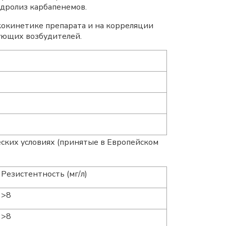
идролиз карбапенемов.
окинетике препарата и на корреляции
ующих возбудителей.
ских условиях (принятые в Европейском
Резистентность (мг/л)
>8
>8