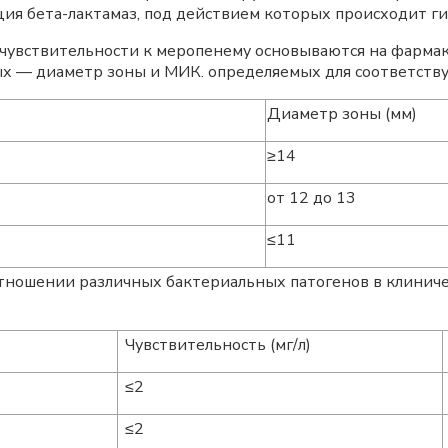
ия бета-лактамаз, под действием которых происходит г
увствительности к меропенему основываются на фармак
ых — диаметр зоны и МИК. определяемых для соответств
Диаметр зоны (мм)
≥14
от 12 до 13
≤11
ношении различных бактериальных патогенов в клиниче
Чувствительность (мг/л)
≤2
≤2