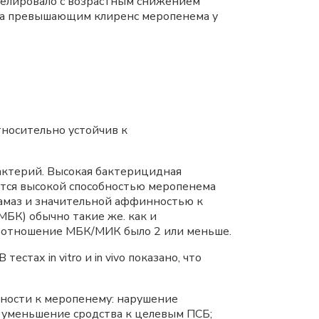
релировало с возрастным снижением
аза превышающим клиренс меропенема у
носительно устойчив к
актерий. Высокая бактерицидная
ется высокой способностью меропенема
тамаз и значительной аффинностью к
БК) обычно такие же. как и
оотношение МБК/МИК было 2 или меньше.
тах in vitro и in vivo показано, что
ности к меропенему: нарушение
 уменьшение сродства к целевым ПСБ;