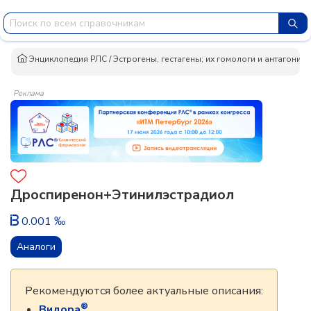
Энциклопедия РЛС
/
Эстрогены, гестагены; их гомологи и антагонис
Реклама
Дроспиренон+Этинилэстрадиол
0.001 ‰
Аналоги
Рекомендуются более актуальные описания:
®
Видора