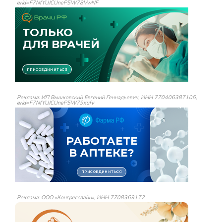
erid=F7NfYUJCUneP5W78VwNF
Реклама: ИП Вышковский Евгений Геннадьевич, ИНН 770406387105,
erid=F7NfYUJCUneP5W79xufv
Реклама: ООО «Конгресслайн», ИНН 7708369172