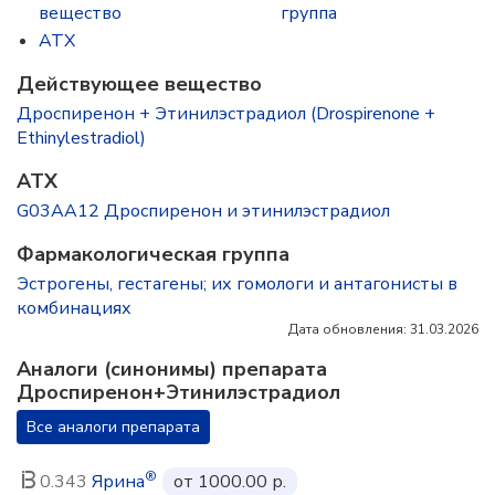
вещество
группа
ATX
Действующее вещество
Дроспиренон + Этинилэстрадиол (Drospirenone +
Ethinylestradiol)
ATX
G03AA12 Дроспиренон и этинилэстрадиол
Фармакологическая группа
Эстрогены, гестагены; их гомологи и антагонисты в
комбинациях
Дата обновления: 31.03.2026
Аналоги (синонимы) препарата
Дроспиренон+Этинилэстрадиол
Все аналоги препарата
®
0.343
Ярина
от 1000.00 р.