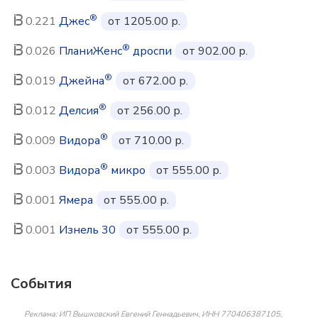
®
0.221
Джес
от 1205.00 р.
®
0.026
ПланиЖенс
дроспи
от 902.00 р.
®
0.019
Джейна
от 672.00 р.
®
0.012
Делсия
от 256.00 р.
®
0.009
Видора
от 710.00 р.
®
0.003
Видора
микро
от 555.00 р.
0.001
Ямера
от 555.00 р.
0.001
Изнель 30
от 555.00 р.
События
Реклама: ИП Вышковский Евгений Геннадьевич, ИНН 770406387105,