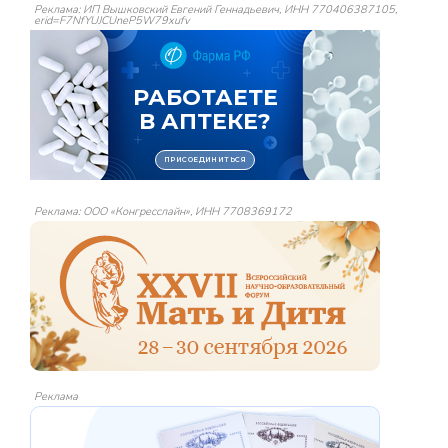
Реклама: ИП Вышковский Евгений Геннадьевич, ИНН 770406387105,
erid=F7NfYUJCUneP5W79xufv
Реклама: ООО «Конгресслайн», ИНН 7708369172
Реклама