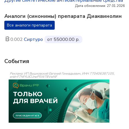
Другие синтетические антибактериальные средства
Дата обновления: 27.01.2026
Аналоги (синонимы) препарата Диаквинолин
Все аналоги препарата
0.002
Сиртуро
от 55000.00 р.
События
Реклама: ИП Вышковский Евгений Геннадьевич, ИНН 770406387105,
erid=F7NfYUJCUneP5W78VwNF