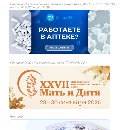
Реклама: ИП Вышковский Евгений Геннадьевич, ИНН 770406387105,
erid=F7NfYUJCUneP5W79xufv
Реклама: ООО «Конгресслайн», ИНН 7708369172
Реклама