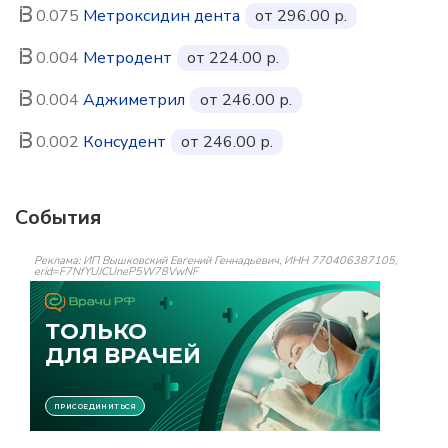
0.075
Метроксидин дента
от 296.00 р.
0.004
Метродент
от 224.00 р.
0.004
Аджиметрил
от 246.00 р.
0.002
Консудент
от 246.00 р.
События
Реклама: ИП Вышковский Евгений Геннадьевич, ИНН 770406387105,
erid=F7NfYUJCUneP5W78VwNF