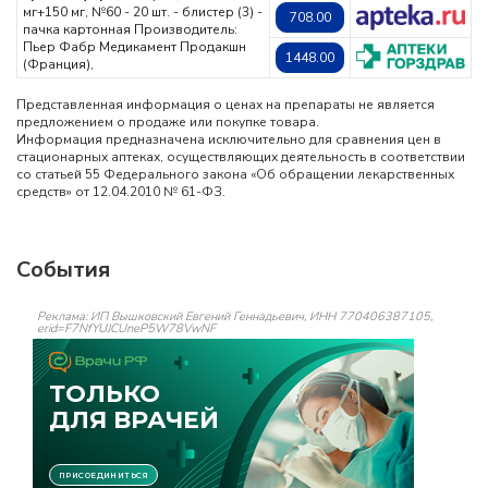
мг+150 мг, №60 - 20 шт. - блистер (3) -
708.00
пачка картонная
Производитель:
Пьер Фабр Медикамент Продакшн
1448.00
(Франция),
Представленная информация о ценах на препараты не является
предложением о продаже или покупке товара.
Информация предназначена исключительно для сравнения цен в
стационарных аптеках, осуществляющих деятельность в соответствии
со статьей 55 Федерального закона «Об обращении лекарственных
средств» от 12.04.2010 № 61-ФЗ.
События
Реклама: ИП Вышковский Евгений Геннадьевич, ИНН 770406387105,
erid=F7NfYUJCUneP5W78VwNF