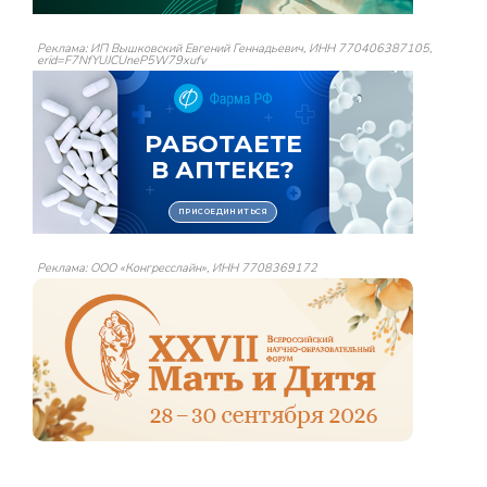
Реклама: ИП Вышковский Евгений Геннадьевич, ИНН 770406387105,
erid=F7NfYUJCUneP5W79xufv
Реклама: ООО «Конгресслайн», ИНН 7708369172