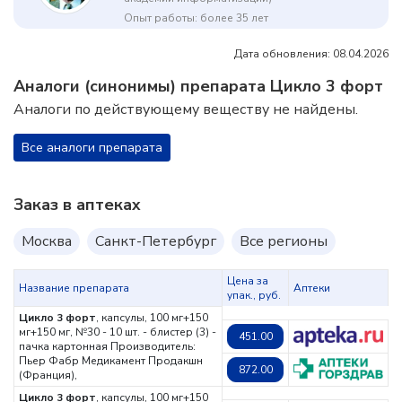
Опыт работы: более 35 лет
Дата обновления: 08.04.2026
Аналоги (синонимы) препарата Цикло 3 форт
Аналоги по действующему веществу не найдены.
Все аналоги препарата
Заказ в аптеках
Москва
Санкт-Петербург
Все регионы
Цена за
Название препарата
Аптеки
упак., руб.
Цикло 3 форт
, капсулы, 100 мг+150
мг+150 мг, №30 - 10 шт. - блистер (3) -
451.00
пачка картонная
Производитель:
Пьер Фабр Медикамент Продакшн
872.00
(Франция),
Цикло 3 форт
, капсулы, 100 мг+150