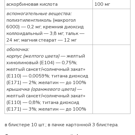
аскорбиновая кислота
100 мг
вспомогательные вещества:
полиэтиленгликоль (макрогол
6000) — 0,2 мг; кремния диоксид
коллоидальный — 3,8 мг; тальк —
24 мг; магния стеарат — 12 мг
оболочка:
корпус (желтого цвета)
— желтый
хинолиновый (Е104) — 0,75%;
желтый сансет/«солнечный закат»
(Е110) — 0,0059%; титана диоксид
(Е171) — 2%; желатин — до 100%
крышечка (оранжевого цвета)
—
желтый сансет/«солнечный закат»
(Е110) — 0,8%; титана диоксид
(Е171) — 3%; желатин — до 100%
в блистере 10 шт.; в пачке картонной 3 блистера.