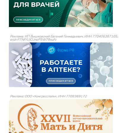
Реклама: ИП Вышковский Евгений Геннадьевич, ИНН 770406387105,
erid=F7NfYUJCUneP5W79xufv
Реклама: ООО «Конгресслайн», ИНН 7708369172