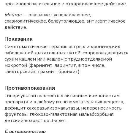
противовоспалительное и отхаркивающее действие.
Ментол
— оказывает успокаивающее,
спазмолитическое, болеутоляющее, антисептическое
действие.
Показания
Симптоматическая терапия острых и хронических
заболеваний дыхательных путей, сопровождающихся
сухим кашлем или кашлем с трудноотделяемой
мокротой (фарингит, ларингит, в том числе,
«лекторский», трахеит, бронхит).
Противопоказания
Гиперчувствительность к активным компонентам
препарата и к любому из вспомогательных веществ,
дефицит сахаразы/изомальтазы, непереносимость
фруктозы, глюкозо-галактозная мальабсорбция;
детский возраст до 3‑х лет.
С осторожностью