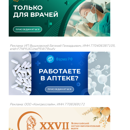
Реклама: ИП Вышковский Евгений Геннадьевич, ИНН 770406387105,
erid=F7NfYUJCUneP5W79xufv
Реклама: ООО «Конгресслайн», ИНН 7708369172