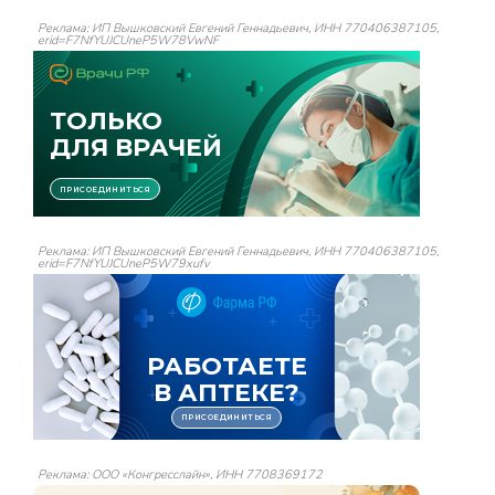
Реклама: ИП Вышковский Евгений Геннадьевич, ИНН 770406387105,
erid=F7NfYUJCUneP5W78VwNF
Реклама: ИП Вышковский Евгений Геннадьевич, ИНН 770406387105,
erid=F7NfYUJCUneP5W79xufv
Реклама: ООО «Конгресслайн», ИНН 7708369172