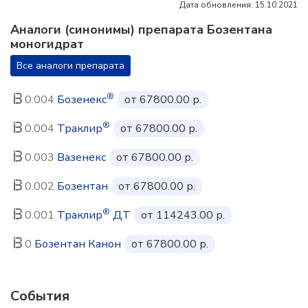
Дата обновления: 15.10.2021
Аналоги (синонимы) препарата Бозентана
моногидрат
Все аналоги препарата
®
0.004
Бозенекс
от 67800.00 р.
®
0.004
Траклир
от 67800.00 р.
0.003
Вазенекс
от 67800.00 р.
0.002
Бозентан
от 67800.00 р.
®
0.001
Траклир
ДТ
от 114243.00 р.
0
Бозентан Канон
от 67800.00 р.
События