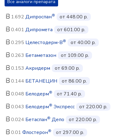
Все аналоги препарата
®
1.692
Дипроспан
от 448.00 р.
0.401
Дипромета
от 601.00 р.
®
0.295
Целестодерм-В
от 40.00 р.
0.263
Бетаметазон
от 109.00 р.
0.153
Акридерм
от 69.00 р.
0.144
БЕТАНЕЦИН
от 86.00 р.
®
0.048
Белодерм
от 71.40 р.
®
0.043
Белодерм
Экспресс
от 220.00 р.
®
0.024
Бетаспан
Депо
от 220.00 р.
®
0.01
Флостерон
от 297.00 р.