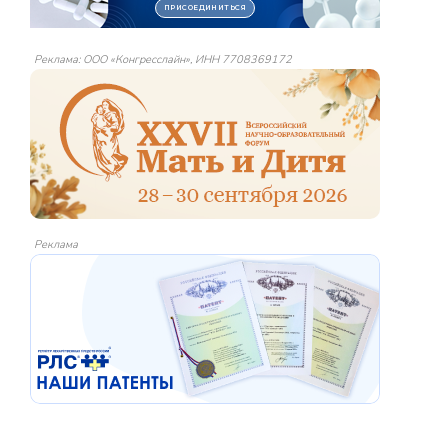
Реклама: ООО «Конгресслайн», ИНН 7708369172
Реклама