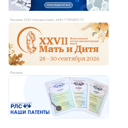
Реклама: ООО «Конгресслайн», ИНН 7708369172
Реклама