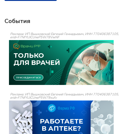
События
Реклама: ИП Вышковский Евгений Геннадьевич, ИНН 770406387105,
erid=F7NfYUJCUneP5W78VwNF
Реклама: ИП Вышковский Евгений Геннадьевич, ИНН 770406387105,
erid=F7NfYUJCUneP5W79xufv