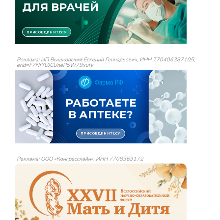
Реклама: ИП Вышковский Евгений Геннадьевич, ИНН 770406387105,
erid=F7NfYUJCUneP5W79xufv
Реклама: ООО «Конгресслайн», ИНН 7708369172