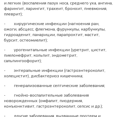
и легких (воспаления пазух носа, среднего уха, ангина,
фарингит, ларингит, трахеит, бронхит, пневмония,
плеврит);
- хирургические инфекции (нагноения ран,
ожоги, абсцесс, флегмона, фурункулы, карбункулы,
гидроаденит, панариции, парапроктит, мастит,
бурсит, остеомиелит);
- урогенитальные инфекции (уретрит, цистит,
пиелонефрит, кольпит, эндометрит,
сальпингоофорит);
- энтеральные инфекции (гастроэнтероколит,
холецистит), дисбактериоз кишечника;
- генерализованные септические заболевания;
- гнойно-воспалительные заболевания
новорожденных (омфалит, пиодермия,
конъюнктивит, гастроэнтероколит, сепсис и др.);
- другие заболевания, вызванные протеем и