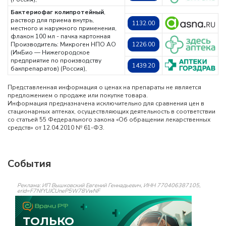
Бактериофаг колипротейный
,
раствор для приема внутрь,
1132.00
местного и наружного применения,
флакон 100 мл - пачка картонная
Производитель: Микроген НПО АО
1226.00
(ИмБио — Нижегородское
предприятие по производству
1439.20
бакпрепаратов) (Россия),
Представленная информация о ценах на препараты не является
предложением о продаже или покупке товара.
Информация предназначена исключительно для сравнения цен в
стационарных аптеках, осуществляющих деятельность в соответствии
со статьей 55 Федерального закона «Об обращении лекарственных
средств» от 12.04.2010 № 61-ФЗ.
События
Реклама: ИП Вышковский Евгений Геннадьевич, ИНН 770406387105,
erid=F7NfYUJCUneP5W78VwNF