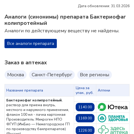
Дата обновления: 31.03.2026
Аналоги (синонимы) препарата Бактериофаг
колипротейный
Аналоги по действующему веществу не найдены.
Все аналоги препарата
Заказ в аптеках
Москва
Санкт-Петербург
Все регионы
Цена за
Название препарата
Аптеки
упак., руб.
Бактериофаг колипротейный
,
раствор для приема внутрь,
1140.00
местного и наружного применения,
флакон 100 мл - пачка картонная
1169.00
Производитель: Микроген НПО
ФГУП (ИмБио — Нижегородское ГП
по производству бакпрепаратов)
1226.00
(Россия),