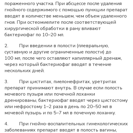
пораженного участка. При абсцессе после удаления
гнойного содержимого с помощью пункции препарат
вводят в количестве меньшем, чем объем удаленного
гноя. При остеомиелите после соответствующей
хирургической обработки в рану вливают
бактериофаг по 10–20 мл.
2. При введении в полости (плевральную,
суставную и другие ограниченные полости) до
100 мл, после чего оставляют капиллярный дренаж,
через который бактериофаг вводят в течение
нескольких дней.
3. При циститах, пиелонефритах, уретритах
препарат принимают внутрь. В случае если полость
мочевого пузыря или почечной лоханки
дренированы, бактериофаг вводят через цистостому
или нефростому 1–2 раза в день по 20–50 мл в
мочевой пузырь и по 5–7 мл в почечную лоханку.
4. При гнойно-воспалительных гинекологических
заболеваниях препарат вводят в полость вагины,