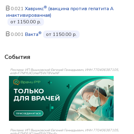
®
0.021
Хаврикс
(вакцина против гепатита А
инактивированная)
от 1150.00 р.
®
0.001
Вакта
от 1150.00 р.
События
Реклама: ИП Вышковский Евгений Геннадьевич, ИНН 770406387105,
erid=F7NfYUJCUneP5W78VwNF
Реклама: ИП Вышковский Евгений Геннадьевич, ИНН 770406387105,
erid=F7NfYUJCUneP5W79xufv