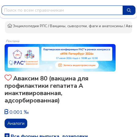
Энциклопедия РЛС
/
Вакцины, сыворотки, фаги и анатоксины
/
Авакс
Реклама
Аваксим 80 (вакцина для
профилактики гепатита А
инактивированная,
адсорбированная)
0.001 ‰
Аналоги
Все формы выпуска, дозировки,