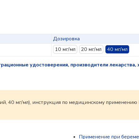
Дозировка
10 мг/мл
20 мг/мл
40 мг/мл
трационные удостоверения, производители лекарства, 
ий, 40 мг/мл), инструкция по медицинскому применени
Применение при береме