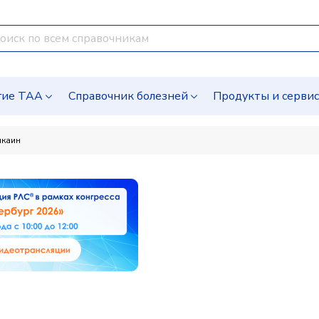
гие ТАА
Справочник болезней
Продукты и серви
икаин