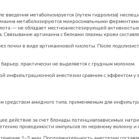
сле введения метаболизируется (путем гидролиза) неспе
ртикаина метаболизируются микросомальными ферментами
лота — не обладает местноанестезирующей активностью 
. Связывание артикаина с белками плазмы крови составл
ез почки в виде артикаиновой кислоты. После подслизис
барьер, практически не выделяется с грудным молоком.
ой инфильтрационной анестезии сравним с эффектом у 
м средством амидного типа, применяемым для инфильтр
ее действие за счет блокады потенциалзависимых натри
нетению проводимости импульсов по нервному волокну и 
 течение 1–3 мин. Продолжительность анестезии составл