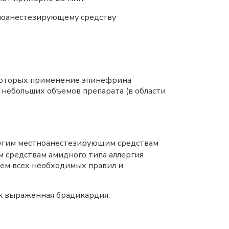
ноанестезирующему средству
 которых применение эпинефрина
 небольших объемов препарата (в области
другим местноанестезирующим средствам
м средствам амидного типа аллергия
ем всех необходимых правил и
к выраженная брадикардия,