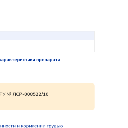
характеристики препарата
ю РУ №
ЛСР-008522/10
нности и кормлении грудью