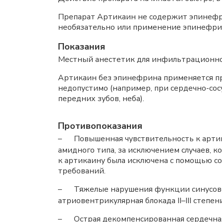
Препарат Артикаин не содержит эпинефр
необязательно или применение эпинефри
Показания
Местный анестетик для инфильтрационной
Артикаин без эпинефрина применяется п
недопустимо (например, при сердечно-сос
передних зубов, неба).
Противопоказания
–
Повышенная чувствительность к арти
амидного типа, за исключением случаев, 
к артикаину была исключена с помощью с
требований.
–
Тяжелые нарушения функции синусово
атриовентрикулярная блокада II–III степени
–
Острая декомпенсированная сердечна