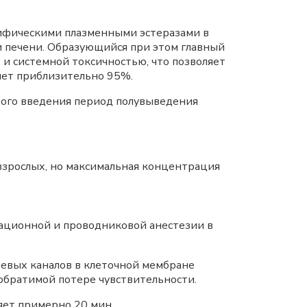
цифическими плазменными эстеразами в
 печени. Образующийся при этом главный
и системной токсичностью, что позволяет
яет приблизительно 95%.
того введения период полувыведения
взрослых, но максимальная концентрация
ационной и проводниковой анестезии в
евых каналов в клеточной мембране
обратимой потере чувствительности.
яет примерно 20 мин.