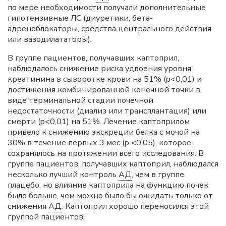
по мере необходимости получали дополнительные
гипотензивные ЛС (диуретики, бета-
адреноблокаторы, средства центрального действия
или вазодилататоры).
В группе пациентов, получавших каптоприл,
наблюдалось снижение риска удвоения уровня
креатинина в сыворотке крови на 51% (p<0,01) и
достижения комбинированной конечной точки в
виде терминальной стадии почечной
недостаточности (диализ или трансплантация) или
смерти (p<0,01) на 51%. Лечение каптоприлом
привело к снижению экскреции белка с мочой на
30% в течение первых 3 мес (p <0,05), которое
сохранялось на протяжении всего исследования. В
группе пациентов, получавших каптоприл, наблюдался
несколько лучший контроль
АД
, чем в группе
плацебо, но влияние каптоприла на функцию почек
было больше, чем можно было бы ожидать только от
снижения
АД
. Каптоприл хорошо переносился этой
группой пациентов.