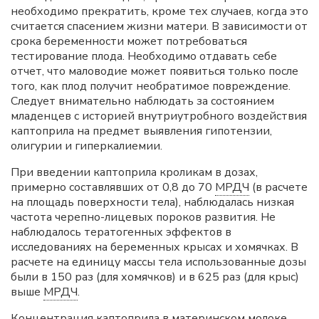
необходимо прекратить, кроме тех случаев, когда это
считается спасением жизни матери. В зависимости от
срока беременности может потребоваться
тестирование плода. Необходимо отдавать себе
отчет, что маловодие может появиться только после
того, как плод получит необратимое повреждение.
Следует внимательно наблюдать за состоянием
младенцев с историей внутриутробного воздействия
каптоприла на предмет выявления гипотензии,
олигурии и гиперкалиемии.
При введении каптоприла кроликам в дозах,
примерно составлявших от 0,8 до 70
МРДЧ
(в расчете
на площадь поверхности тела), наблюдалась низкая
частота черепно-лицевых пороков развития. Не
наблюдалось тератогенных эффектов в
исследованиях на беременных крысах и хомячках. В
расчете на единицу массы тела использованные дозы
были в 150 раз (для хомячков) и в 625 раз (для крыс)
выше
МРДЧ
.
Концентрация каптоприла в материнском молоке