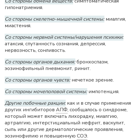
Со стороны обмена веществ:
симптоматическая
гипонатриемия.
Со стороны скелетно-мышечной системы:
миалгия,
миастения.
Со стороны нервной системы/нарушения психики:
атаксия, спутанность сознания, депрессия,
нервозность, сонливость.
Со стороны органов дыхания:
бронхоспазм,
эозинофильный пневмонит, ринит.
Со стороны органов чувств:
нечеткое зрение.
Со стороны мочеполовой системы:
импотенция.
Другие побочные ракции:
как и в случае применения
других ингибиторов
АПФ
, сообщалось о синдроме,
который может включать лихорадку, миалгию,
артралгию, интерстициальный нефрит, васкулит,
сыпь или другие дерматологические проявления,
эозинофилию и повышенную
СОЭ
.