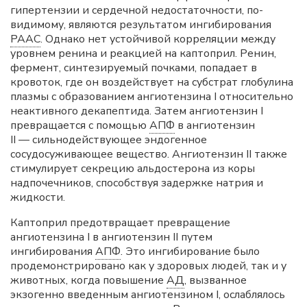
гипертензии и сердечной недостаточности, по-
видимому, являются результатом ингибирования
РААС
. Однако нет устойчивой корреляции между
уровнем ренина и реакцией на каптоприл. Ренин,
фермент, синтезируемый почками, попадает в
кровоток, где он воздействует на субстрат глобулина
плазмы с образованием ангиотензина I относительно
неактивного декапептида. Затем ангиотензин I
превращается с помощью
АПФ
в ангиотензин
II — сильнодействующее эндогенное
сосудосуживающее вещество. Ангиотензин II также
стимулирует секрецию альдостерона из коры
надпочечников, способствуя задержке натрия и
жидкости.
Каптоприл предотвращает превращение
ангиотензина I в ангиотензин II путем
ингибирования
АПФ
. Это ингибирование было
продемонстрировано как у здоровых людей, так и у
животных, когда повышение
АД
, вызванное
экзогенно введенным ангиотензином I, ослаблялось