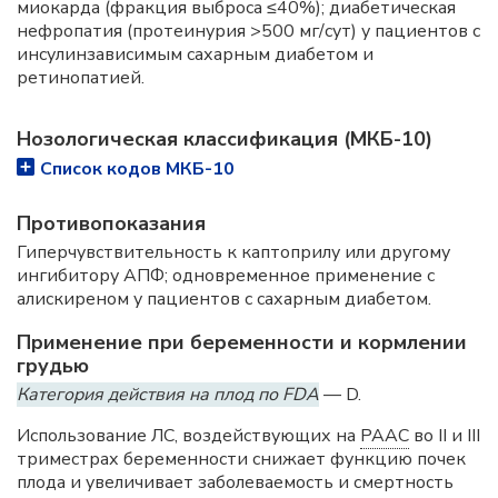
миокарда (фракция выброса ≤40%); диабетическая
нефропатия (протеинурия >500 мг/сут) у пациентов с
инсулинзависимым сахарным диабетом и
ретинопатией.
Нозологическая классификация (МКБ-10)
Список кодов МКБ-10
Противопоказания
Гиперчувствительность к каптоприлу или другому
ингибитору АПФ; одновременное применение с
алискиреном у пациентов с сахарным диабетом.
Применение при беременности и кормлении
грудью
Категория действия на плод по FDA
— D.
Использование ЛС, воздействующих на
РААС
во II и III
триместрах беременности снижает функцию почек
плода и увеличивает заболеваемость и смертность