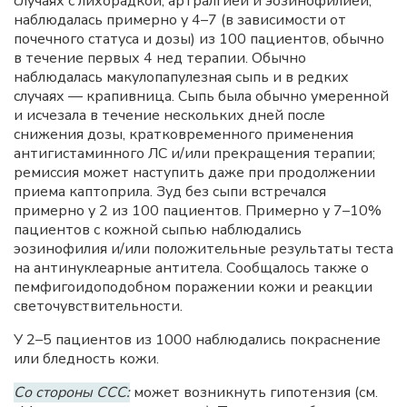
случаях с лихорадкой, артралгией и эозинофилией,
наблюдалась примерно у 4–7 (в зависимости от
почечного статуса и дозы) из 100 пациентов, обычно
в течение первых 4 нед терапии. Обычно
наблюдалась макулопапулезная сыпь и в редких
случаях — крапивница. Сыпь была обычно умеренной
и исчезала в течение нескольких дней после
снижения дозы, кратковременного применения
антигистаминного ЛС и/или прекращения терапии;
ремиссия может наступить даже при продолжении
приема каптоприла. Зуд без сыпи встречался
примерно у 2 из 100 пациентов. Примерно у 7–10%
пациентов с кожной сыпью наблюдались
эозинофилия и/или положительные результаты теста
на антинуклеарные антитела. Сообщалось также о
пемфигоидоподобном поражении кожи и реакции
светочувствительности.
У 2–5 пациентов из 1000 наблюдались покраснение
или бледность кожи.
Со стороны ССС:
может возникнуть гипотензия (см.