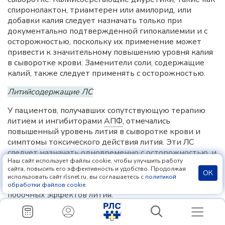
спиронолактон, триамтерен или амилорид, или
добавки калия следует назначать только при
документально подтвержденной гипокалиемии и с
осторожностью, поскольку их применение может
привести к значительному повышению уровня калия
в сыворотке крови. Заменители соли, содержащие
калий, также следует применять с осторожностью.
Литийсодержащие ЛС
У пациентов, получавших сопутствующую терапию
литием и ингибиторами
АПФ
, отмечались
повышенный уровень лития в сыворотке крови и
симптомы токсического действия лития. Эти ЛС
следует назначать одновременно с осторожностью, и
Наш сайт использует файлы cookie, чтобы улучшить работу
рекомендуется частый контроль уровня лития в
сайта, повысить его эффективность и удобство. Продолжая
ОК
сыворотке крови. При одновременном применении
использовать сайт rlsnet.ru, вы соглашаетесь с
политикой
диуретика возможно увеличение риска развития
обработки файлов cookie
.
побочных эффектов лития.
Сердечные гликозиды