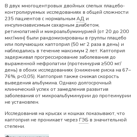
В двух многоцентровых двойных слепых плацебо-
контролируемых исследованиях в общей сложности
235 пациентов с нормальным
АД
и
инсулинзависимым сахарным диабетом,
ретинопатией и микроальбуминурией (от 20 до 200
мкг/мин) были рандомизированы в группы плацебо
или получающих каптоприл (50 мг 2 раза в день) и
наблюдались в течение максимум 2 лет. Каптоприл
задерживал прогрессирование заболевания до
выраженной нефропатии (протеинурия ≥500 мг/
день) в обоих исследованиях (снижение риска на 67–
76%, p<0,05). Каптоприл также снижал скорость
выведения альбумина. Однако долгосрочный
клинический успех от замедления развития
заболевания от микроальбуминурии до протеинурии
не установлен.
Исследования на крысах и кошках показывают, что
каптоприл не проникает через
ГЭБ
в значительной
степени.