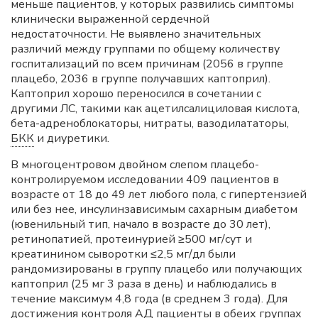
меньше пациентов, у которых развились симптомы
клинически выраженной сердечной
недостаточности. Не выявлено значительных
различий между группами по общему количеству
госпитализаций по всем причинам (2056 в группе
плацебо, 2036 в группе получавших каптоприл).
Каптоприл хорошо переносился в сочетании с
другими ЛС, такими как ацетилсалициловая кислота,
бета-адреноблокаторы, нитраты, вазодилататоры,
БКК
и диуретики.
В многоцентровом двойном слепом плацебо-
контролируемом исследовании 409 пациентов в
возрасте от 18 до 49 лет любого пола, с гипертензией
или без нее, инсулинзависимым сахарным диабетом
(ювенильный тип, начало в возрасте до 30 лет),
ретинопатией, протеинурией ≥500 мг/сут и
креатинином сыворотки ≤2,5 мг/дл были
рандомизированы в группу плацебо или получающих
каптоприл (25 мг 3 раза в день) и наблюдались в
течение максимум 4,8 года (в среднем 3 года). Для
достижения контроля
АД
пациенты в обеих группах