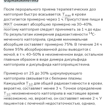
Фармакокинетика
После перорального приема терапевтических доз
каптоприл быстро всасывается,
T
в крови
max
достигается примерно через 1 ч. Присутствие пищи в
ЖКТ
снижает абсорбцию примерно на 30–40%,
поэтому каптоприл следует принимать за 1 ч до еды.
14
По результатам измерения радиоактивности
C-
меченного каптоприла, средняя минимальная
абсорбция составляет примерно 75%. В течение 24 ч
более 95% абсорбированной дозы выводится с
мочой, в т.ч. 40–50% в неизмененном виде, остальное
главным образом в виде димера дисульфида
каптоприла и дисульфида каптоприлцистеина.
Примерно от 25 до 30% циркулирующего
каптоприла связывается с белками плазмы.
Кажущийся
T
для общей радиоактивности в крови,
1/2
вероятно, составляет менее 3 ч. Точное определение
T
неизмененного каптоприла в настоящее время
1/2
невозможно, но, вероятно, он составляет менее 2 ч. У
пациентов с почечной недостаточностью, однако,