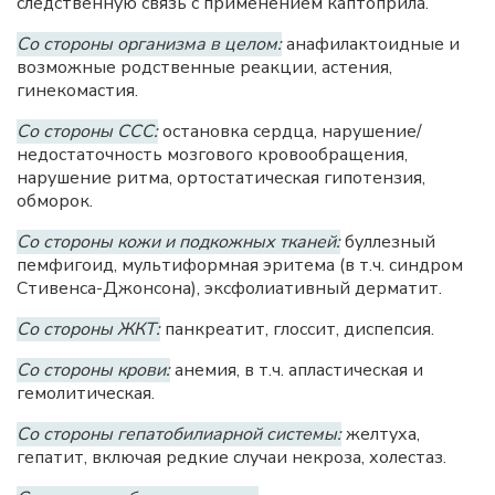
следственную связь с применением каптоприла.
Со стороны организма в целом:
анафилактоидные и
возможные родственные реакции, астения,
гинекомастия.
Со стороны ССС:
остановка сердца, нарушение/
недостаточность мозгового кровообращения,
нарушение ритма, ортостатическая гипотензия,
обморок.
Со стороны кожи и подкожных тканей:
буллезный
пемфигоид, мультиформная эритема (в т.ч. синдром
Стивенса-Джонсона), эксфолиативный дерматит.
Со стороны ЖКТ:
панкреатит, глоссит, диспепсия.
Со стороны крови:
анемия, в т.ч. апластическая и
гемолитическая.
Со стороны гепатобилиарной системы:
желтуха,
гепатит, включая редкие случаи некроза, холестаз.