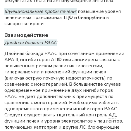
результатах теста на антинуклеарные антитела.
Функциональные пробы печени:
повышение уровня
печеночных трансаминаз,
ЩФ
и билирубина в
сыворотке крови.
Взаимодействие
Двойная блокада РААС
Двойная блокада
РААС
при сочетанном применении
АРА
II, ингибиторов
АПФ
или алискирена связана с
повышенным риском развития гипотензии,
гиперкалиемии и изменений функции почек
(включая острую почечную недостаточность) по
сравнению с монотерапией. В большинстве случаев
одновременное применение двух ингибиторов
РААС
не дает дополнительных преимуществ по
сравнению с монотерапией. Необходимо избегать
одновременного применения ингибиторов
РААС
.
Следует осуществлять тщательный контроль
АД
,
функции почек и уровня электролитов у пациентов,
получающих каптоприл и другие ЛС, блокирующие