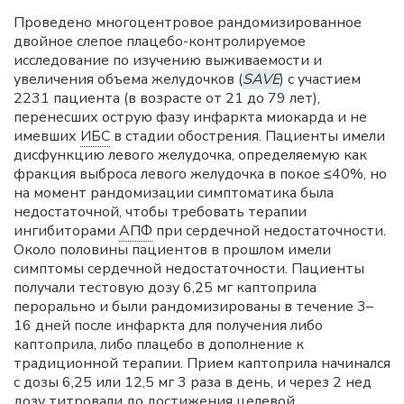
Проведено многоцентровое рандомизированное
двойное слепое плацебо-контролируемое
исследование по изучению выживаемости и
увеличения объема желудочков (
SAVE
) с участием
2231 пациента (в возрасте от 21 до 79 лет),
перенесших острую фазу инфаркта миокарда и не
имевших
ИБС
в стадии обострения. Пациенты имели
дисфункцию левого желудочка, определяемую как
фракция выброса левого желудочка в покое ≤40%, но
на момент рандомизации симптоматика была
недостаточной, чтобы требовать терапии
ингибиторами
АПФ
при сердечной недостаточности.
Около половины пациентов в прошлом имели
симптомы сердечной недостаточности. Пациенты
получали тестовую дозу 6,25 мг каптоприла
перорально и были рандомизированы в течение 3–
16 дней после инфаркта для получения либо
каптоприла, либо плацебо в дополнение к
традиционной терапии. Прием каптоприла начинался
с дозы 6,25 или 12,5 мг 3 раза в день, и через 2 нед
дозу титровали до достижения целевой