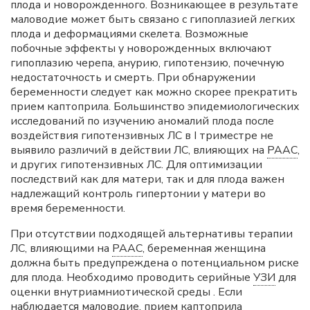
плода и новорожденного. Возникающее в результате
маловодие может быть связано с гипоплазией легких
плода и деформациями скелета. Возможные
побочные эффекты у новорожденных включают
гипоплазию черепа, анурию, гипотензию, почечную
недостаточность и смерть. При обнаружении
беременности следует как можно скорее прекратить
прием каптоприла. Большинство эпидемиологических
исследований по изучению аномалий плода после
воздействия гипотензивных ЛС в I триместре не
выявило различий в действии ЛС, влияющих на
РААС
,
и других гипотензивных ЛС. Для оптимизации
последствий как для матери, так и для плода важен
надлежащий контроль гипертонии у матери во
время беременности.
При отсутствии подходящей альтернативы терапии
ЛС, влияющими на
РААС
, беременная женщина
должна быть предупреждена о потенциальном риске
для плода. Необходимо проводить серийные
УЗИ
для
оценки внутриамниотической среды . Если
наблюдается маловодие, прием каптоприла