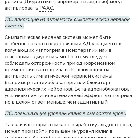
ренина. Диуретики (например, тиазидные) могут
активировать
РААС
.
ЛС, влияющие на активность симпатической нервной
системы
Симпатическая нервная система может быть
особенно важна в поддержании
АД
у пациентов,
получающих каптоприл в монотерапии или в
сочетании с диуретиками. Поэтому следует
соблюдать осторожность при одновременном
применении каптоприла и ЛС, влияющих на
активность симпатической нервной системы
(например, ганглиоблокаторы или блокаторы
адренергических нейронов). Бета-адреноблокаторы
усиливают антигипертензивный эффект каптоприла,
но в целом ответ меньше, чем аддитивный.
ЛС, повышающие уровень калия в сыворотке крови
Так как каптоприл снижает выработку альдостерона,
может произойти повышение уровня калия в
сыворотке. Калийсберегающие диуретики, такие как