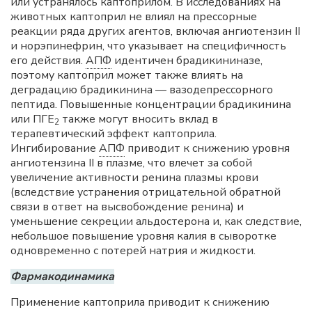
или устранялось каптоприлом. В исследованиях на
животных каптоприл не влиял на прессорные
реакции ряда других агентов, включая ангиотензин II
и норэпинефрин, что указывает на специфичность
его действия.
АПФ
идентичен брадикининазе,
поэтому каптоприл может также влиять на
деградацию брадикинина — вазодепрессорного
пептида. Повышенные концентрации брадикинина
или ПГE
также могут вносить вклад в
2
терапевтический эффект каптоприла.
Ингибирование
АПФ
приводит к снижению уровня
ангиотензина II в плазме, что влечет за собой
увеличение активности ренина плазмы крови
(вследствие устранения отрицательной обратной
связи в ответ на высвобождение ренина) и
уменьшение секреции альдостерона и, как следствие,
небольшое повышение уровня калия в сыворотке
одновременно с потерей натрия и жидкости.
Фармакодинамика
Применение каптоприла приводит к снижению