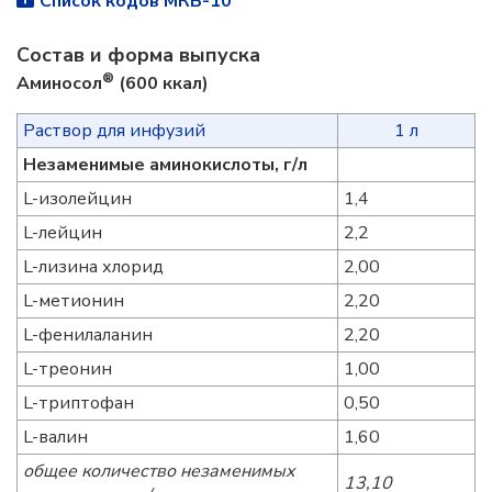
Список кодов МКБ-10
Состав и форма выпускa
®
Аминосол
(600 ккал)
Раствор для инфузий
1 л
Незаменимые аминокислоты, г/л
L-изолейцин
1,4
L-лейцин
2,2
L-лизина хлорид
2,00
L-метионин
2,20
L-фенилаланин
2,20
L-треонин
1,00
L-триптофан
0,50
L-валин
1,60
общее количество незаменимых
13,10