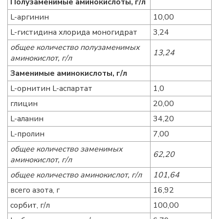
Полузаменимые аминокислоты, г/л
L-аргинин
10,00
L-гистидина хлорида моногидрат
3,24
общее количество полузаменимых
13,24
аминокислот, г/л
Заменимые аминокислоты, г/л
L-орнитин L-аспартат
1,0
глицин
20,00
L-аланин
34,20
L-пролин
7,00
общее количество заменимых
62,20
аминокислот, г/л
общее количество аминокислот, г/л
101,64
всего азота, г
16,92
сорбит, г/л
100,00