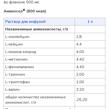
во флаконе 500 мл.
®
Аминосол
(800 ккал)
Раствор для инфузий
1 л
Незаменимые аминокислоты, г/л
L-изолейцин
2,8
L-лейцин
4,4
L-лизина хлорид
4,00
L-метионин
4,40
L-фенилаланин
4,40
L-треонин
2,00
L-триптофан
1,00
L-валин
3,20
общее количество незаменимых
25,20
аминокислот, г/л