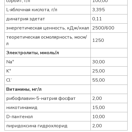
сорбит, г/л
100,00
L-яблочная кислота, г/л
3,395
динатрия эдетат
0,11
энергетическая ценность, кДж/ккал
2500/600
теоретическая осмолярность, мосм/
1250
л
Электролиты, ммоль/л
+
Na
30,00
+
K
25,00
-
Cl
55,00
Витамины, мг/л
рибофлавин-5-натрия фосфат
2,00
никотинамид
15,00
D-пантенол
10,00
пиридоксина гидрохлорид
2,00