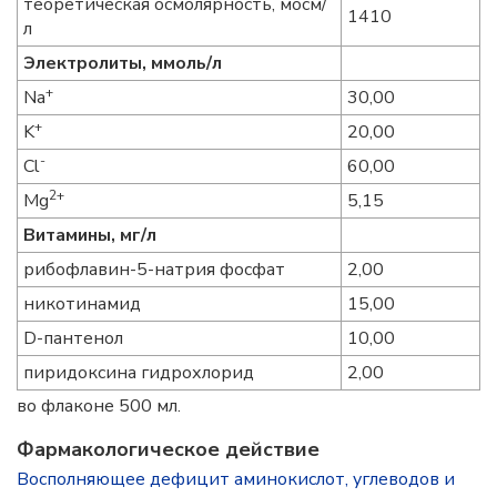
теоретическая осмолярность, мосм/
1410
л
Электролиты, ммоль/л
+
Na
30,00
+
K
20,00
-
Cl
60,00
2+
Mg
5,15
Витамины, мг/л
рибофлавин-5-натрия фосфат
2,00
никотинамид
15,00
D-пантенол
10,00
пиридоксина гидрохлорид
2,00
во флаконе 500 мл.
Фармакологическое действие
Восполняющее дефицит аминокислот, углеводов и