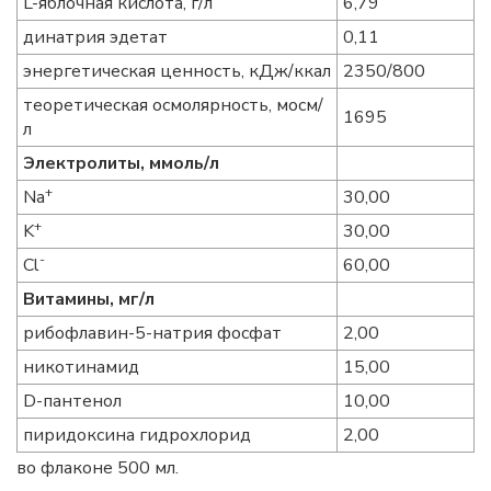
L-яблочная кислота, г/л
6,79
динатрия эдетат
0,11
энергетическая ценность, кДж/ккал
2350/800
теоретическая осмолярность, мосм/
1695
л
Электролиты, ммоль/л
+
Na
30,00
+
K
30,00
-
Cl
60,00
Витамины, мг/л
рибофлавин-5-натрия фосфат
2,00
никотинамид
15,00
D-пантенол
10,00
пиридоксина гидрохлорид
2,00
во флаконе 500 мл.