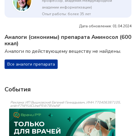
профессор, академик Международной
академии информатизации)
Опыт работы: более 35 лет
Дата обновления: 01.04.2024
Аналоги (синонимы) препарата Аминосол (600
ккал)
Аналоги по действующему веществу не найдены.
Все аналоги препарата
События
Реклама: ИП Вышковский Евгений Геннадьевич, ИНН 770406387105,
erid=F7NfYUJCUneP5W78VwNF