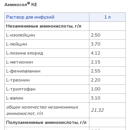
®
Аминосол
КЕ
Раствор для инфузий
1 л
Незаменимые аминокислоты, г/л
L-изолейцин
2,50
L-лейцин
3,70
L-лизина хлорид
4,12
L-метионин
2,15
L-фенилаланин
2,55
L-треонин
2,20
L-триптофан
1,00
L-валин
3,10
общее количество незаменимых
21,32
аминокислот, г/л
Полузаменимые аминокислоты, г/л