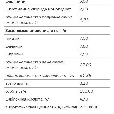
L-аргинин
6,00
L-гистидина хлорида моногидрат
2,03
общее количество полузаменимых
8,03
аминокислот, г/л
Заменимые аминокислоты, г/л
глицин
7,00
L-аланин
7,50
L-пролин
7,50
общее количество заменимых
22,00
аминокислот, г/л
общее количество аминокислот, г/л
51,35
всего азота, г
8,20
сорбит, г/л
150,00
L-яблочная кислота, г/л
4,70
энергетическая ценность, кДж/ккал
2350/800