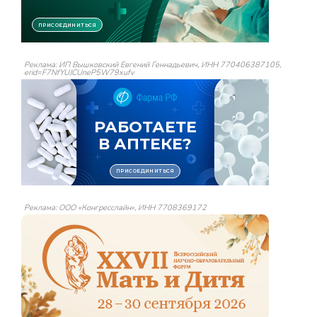
Реклама: ИП Вышковский Евгений Геннадьевич, ИНН 770406387105,
erid=F7NfYUJCUneP5W79xufv
Реклама: ООО «Конгресслайн», ИНН 7708369172