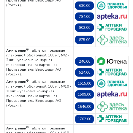
Производитель: Верофарм АО
(Россия),
630.00
784.00
802.00
875.00
®
Амигренин
, таблетки, покрытые
пленочной оболочкой, 100 мг, №2 -
2 шт. - упаковка контурная
240.00
ячейковая - пачка картонная
Производитель: Верофарм АО
524.00
(Россия),
®
Амигренин
, таблетки, покрытые
1515.00
пленочной оболочкой, 100 мг, №10 -
10 шт. - упаковка контурная
1599.00
ячейковая - пачка картонная
Производитель: Верофарм АО
(Россия),
1646.00
1702.00
®
Амигренин
, таблетки, покрытые