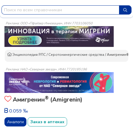
Реклама: ООО «Пфайзер Инновации», ИНН 7703106050
Энциклопедия РЛС
/
Серотонинергические средства
/
Амигренин®
Реклама: НАО «Северная звезда», ИНН 7720185196
®
Амигренин
(Amigrenin)
0.059 ‰
Аналоги
Заказ в аптеках