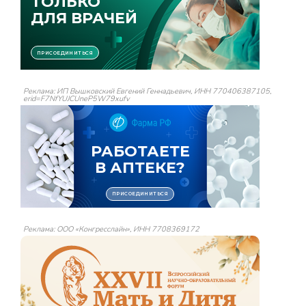
Реклама: ИП Вышковский Евгений Геннадьевич, ИНН 770406387105,
erid=F7NfYUJCUneP5W79xufv
Реклама: ООО «Конгресслайн», ИНН 7708369172