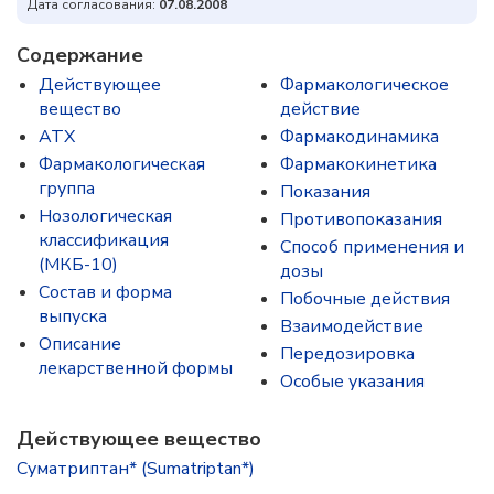
Дата согласования:
07.08.2008
Содержание
Действующее
Фармакологическое
вещество
действие
ATX
Фармакодинамика
Фармакологическая
Фармакокинетика
группа
Показания
Нозологическая
Противопоказания
классификация
Способ применения и
(МКБ-10)
дозы
Состав и форма
Побочные действия
выпускa
Взаимодействие
Описание
Передозировка
лекарственной формы
Особые указания
Действующее вещество
Суматриптан* (Sumatriptan*)