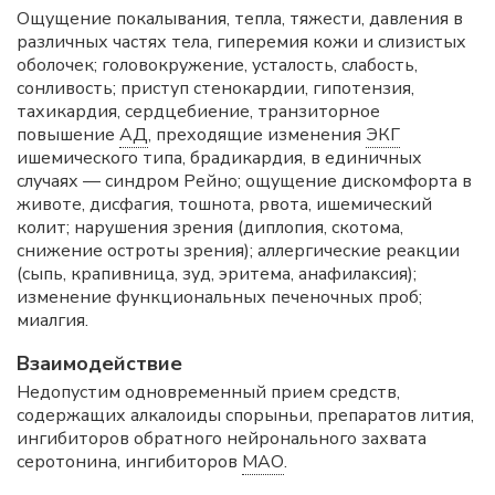
Ощущение покалывания, тепла, тяжести, давления в
различных частях тела, гиперемия кожи и слизистых
оболочек; головокружение, усталость, слабость,
сонливость; приступ стенокардии, гипотензия,
тахикардия, сердцебиение, транзиторное
повышение
АД
, преходящие изменения
ЭКГ
ишемического типа, брадикардия, в единичных
случаях — синдром Рейно; ощущение дискомфорта в
животе, дисфагия, тошнота, рвота, ишемический
колит; нарушения зрения (диплопия, скотома,
снижение остроты зрения); аллергические реакции
(сыпь, крапивница, зуд, эритема, анафилаксия);
изменение функциональных печеночных проб;
миалгия.
Взаимодействие
Недопустим одновременный прием средств,
содержащих алкалоиды спорыньи, препаратов лития,
ингибиторов обратного нейронального захвата
серотонина, ингибиторов
МАО
.