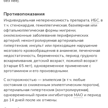
без нее).
Противопоказания
Индивидуальная непереносимость препарата,
ИБС
, в
т.ч. стенокардия, гемиплегическая, базилярная или
офтальмоплегическая формы мигрени,
окклюзионные заболевания периферических
артерий, неконтролируемая артериальная
гипертензия, инсульт или преходящее нарушение
мозгового кровообращения в анамнезе, печеночная
недостаточность, беременность, период грудного
вскармливания, детский возраст, пожилой возраст
(старше 65 лет), одновременное применение с
эрготамином и его производными.
С осторожностью — эпилепсия (в т.ч. любые
состояния со сниженным эпилептическим порогом),
артериальная гипертензия (контролируемая),
одновременный прием ингибиторов
МАО
и период
до 14 дней после их отмены.