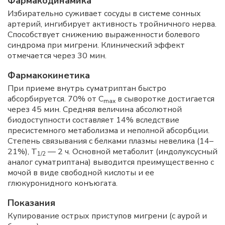
Фармакодинамика
Избирательно суживает сосуды в системе сонных
артерий, ингибирует активность тройничного нерва.
Способствует снижению выраженности болевого
синдрома при мигрени. Клинический эффект
отмечается через 30 мин.
Фармакокинетика
При приеме внутрь суматриптан быстро
абсорбируется. 70% от С
в сыворотке достигается
max
через 45 мин. Средняя величина абсолютной
биодоступности составляет 14% вследствие
пресистемного метаболизма и неполной абсорбции.
Степень связывания с белками плазмы невелика (14–
21%), T
— 2 ч. Основной метаболит (индолуксусный
1/2
аналог суматриптана) выводится преимущественно с
мочой в виде свободной кислоты и ее
глюкуронидного конъюгата.
Показания
Купирование острых приступов мигрени (с аурой и