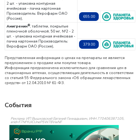
2 шт. - упаковка контурная
ячейковая - пачка картонная
Производитель: Верофарм ОАО
655.00
(Россия),
®
Амигренин
, таблетки, покрытые
пленочной оболочкой, 50 мг, №2 - 2
шт. - упаковка контурная ячейковая -
пачка картонная
Производитель:
379.00
Верофарм ОАО (Россия),
Представленная информация о ценах на препараты не является
предложением о продаже или покупке товара.
Информация предназначена исключительно для сравнения цен в
стационарных аптеках, осуществляющих деятельность в соответствии
со статьей 55 Федерального закона «Об обращении лекарственных
средств» от 12.04.2010 № 61-ФЗ.
События
Реклама: ИП Вышковский Евгений Геннадьевич, ИНН 770406387105,
erid=F7NfYUJCUneP5W78VwNF