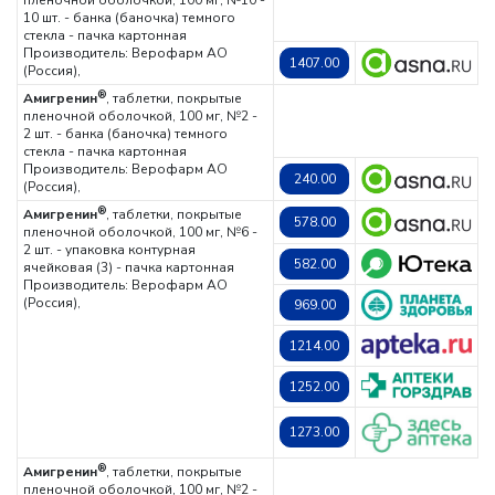
пленочной оболочкой, 100 мг, №10 -
10 шт. - банка (баночка) темного
стекла - пачка картонная
Производитель: Верофарм АО
1407.00
(Россия),
®
Амигренин
, таблетки, покрытые
пленочной оболочкой, 100 мг, №2 -
2 шт. - банка (баночка) темного
стекла - пачка картонная
Производитель: Верофарм АО
240.00
(Россия),
®
Амигренин
, таблетки, покрытые
578.00
пленочной оболочкой, 100 мг, №6 -
2 шт. - упаковка контурная
582.00
ячейковая (3) - пачка картонная
Производитель: Верофарм АО
(Россия),
969.00
1214.00
1252.00
1273.00
®
Амигренин
, таблетки, покрытые
пленочной оболочкой, 100 мг, №2 -