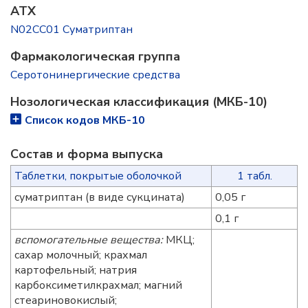
ATX
N02CC01 Суматриптан
Фармакологическая группа
Серотонинергические средства
Нозологическая классификация (МКБ-10)
Список кодов МКБ-10
Состав и форма выпускa
Таблетки, покрытые оболочкой
1 табл.
суматриптан (в виде сукцината)
0,05 г
0,1 г
вспомогательные вещества:
МКЦ;
сахар молочный; крахмал
картофельный; натрия
карбоксиметилкрахмал; магний
стеариновокислый;