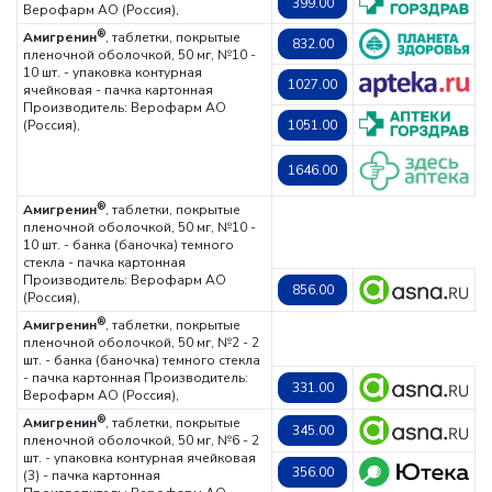
399.00
Верофарм АО (Россия),
®
Амигренин
, таблетки, покрытые
832.00
пленочной оболочкой, 50 мг, №10 -
10 шт. - упаковка контурная
1027.00
ячейковая - пачка картонная
Производитель: Верофарм АО
(Россия),
1051.00
1646.00
®
Амигренин
, таблетки, покрытые
пленочной оболочкой, 50 мг, №10 -
10 шт. - банка (баночка) темного
стекла - пачка картонная
Производитель: Верофарм АО
856.00
(Россия),
®
Амигренин
, таблетки, покрытые
пленочной оболочкой, 50 мг, №2 - 2
шт. - банка (баночка) темного стекла
- пачка картонная
Производитель:
331.00
Верофарм АО (Россия),
®
Амигренин
, таблетки, покрытые
345.00
пленочной оболочкой, 50 мг, №6 - 2
шт. - упаковка контурная ячейковая
356.00
(3) - пачка картонная