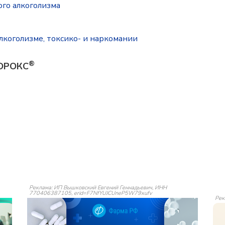
го алкоголизма
лкоголизме, токсико- и наркомании
®
КОРОКС
Реклама: ИП Вышковский Евгений Геннадьевич, ИНН
770406387105, erid=F7NfYUJCUneP5W79xufv
Рек