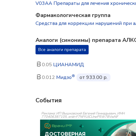
V03AA Препараты для лечения хроническо
Фармакологическая группа
Средства для коррекции нарушений при а
Аналоги (синонимы) препарата АЛ
Все аналоги препарата
0.05
ЦИАНАМИД
®
0.012
Мидзо
от 933.00 р.
События
Реклама: ИП Вышковский Евгений Геннадьевич, ИНН
770406387105, erid=F7NfYUJCUneP5W78VwNF