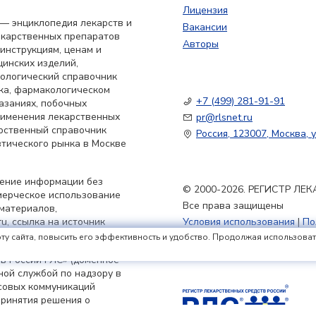
Лицензия
— энциклопедия лекарств и
Вакансии
екарственных препаратов
Авторы
 инструкциям, ценам и
цинских изделий,
кологический справочник
ка, фармакологическом
+7 (499) 281-91-91
азаниях, побочных
применения лекарственных
pr@rlsnet.ru
арственный справочник
Россия, 123007, Москва, у
тического рынка в Москве
нение информации без
© 2000-2026. РЕГИСТР Л
мерческое использование
Все права защищены
материалов,
u, ссылка на источник
Условия использования
|
По
Политика обработки файлов
ту сайта, повысить его эффективность и удобство. Продолжая использовать 
в России РЛС» (доменное
ьной службой по надзору в
совых коммуникаций
принятия решения о
я 2023 г.