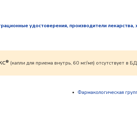
трационные удостоверения, производители лекарства, 
®
КС
(капли для приема внутрь, 60 мг/мл) отсутствует в Б
Фармакологическая груп