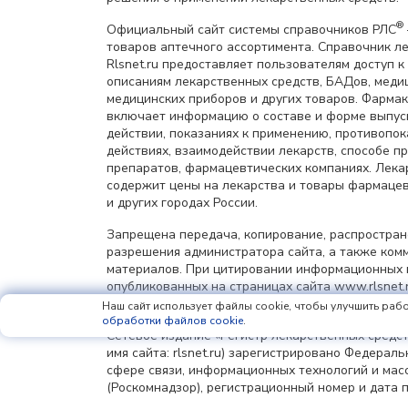
®
Официальный сайт системы справочников РЛС
товаров аптечного ассортимента. Справочник л
Rlsnet.ru предоставляет пользователям доступ к
описаниям лекарственных средств, БАДов, меди
медицинских приборов и других товаров. Фарма
включает информацию о составе и форме выпус
действии, показаниях к применению, противопок
действиях, взаимодействии лекарств, способе 
препаратов, фармацевтических компаниях. Лек
содержит цены на лекарства и товары фармацев
и других городах России.
Запрещена передача, копирование, распростра
разрешения администратора сайта, а также ком
материалов. При цитировании информационных 
опубликованных на страницах сайта www.rlsnet.r
информации обязательна.
Наш сайт использует файлы cookie, чтобы улучшить рабо
обработки файлов cookie
.
Сетевое издание «Регистр лекарственных средст
имя сайта: rlsnet.ru) зарегистрировано Федерал
сфере связи, информационных технологий и мас
(Роскомнадзор), регистрационный номер и дата 
регистрации: серия Эл № ФС77-85156 от 25 апрел