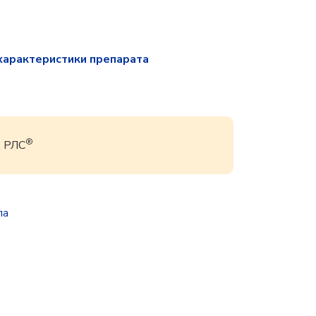
характеристики препарата
®
Д РЛС
па