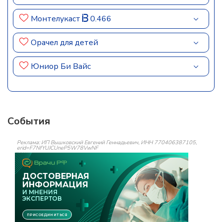
Монтелукаст
0.466
Орачел для детей
Юниор Би Вайс
События
Реклама: ИП Вышковский Евгений Геннадьевич, ИНН 770406387105,
erid=F7NfYUJCUneP5W78VwNF