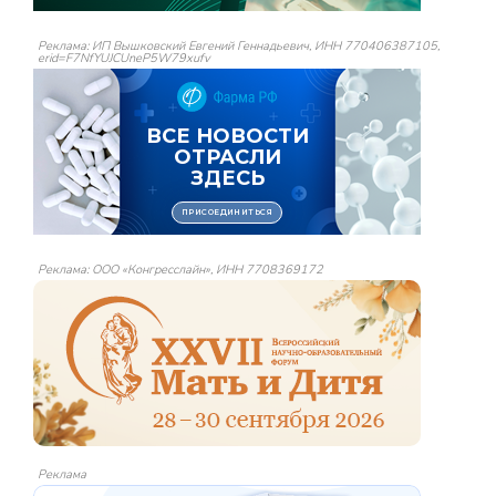
Реклама: ИП Вышковский Евгений Геннадьевич, ИНН 770406387105,
erid=F7NfYUJCUneP5W79xufv
Реклама: ООО «Конгресслайн», ИНН 7708369172
Реклама