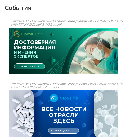
События
Реклама: ИП Вышковский Евгений Геннадьевич, ИНН 770406387105,
erid=F7NfYUJCUneP5W78VwNF
Реклама: ИП Вышковский Евгений Геннадьевич, ИНН 770406387105,
erid=F7NfYUJCUneP5W79xufv