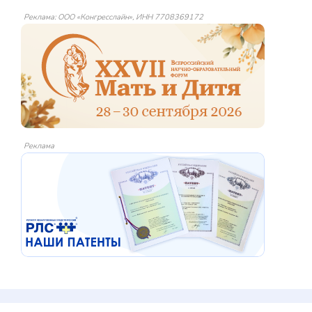
Реклама: ООО «Конгресслайн», ИНН 7708369172
Реклама