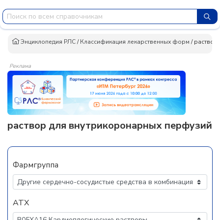
Энциклопедия РЛС
/
Классификация лекарственных форм
/
раствор
Реклама
раствор для внутрикоронарных перфузий
Фармгруппа
АТХ