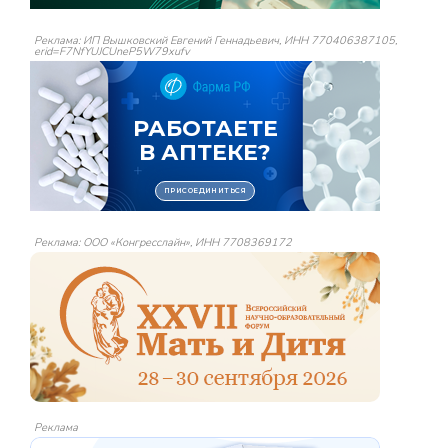
Реклама: ИП Вышковский Евгений Геннадьевич, ИНН 770406387105,
erid=F7NfYUJCUneP5W79xufv
Реклама: ООО «Конгресслайн», ИНН 7708369172
Реклама