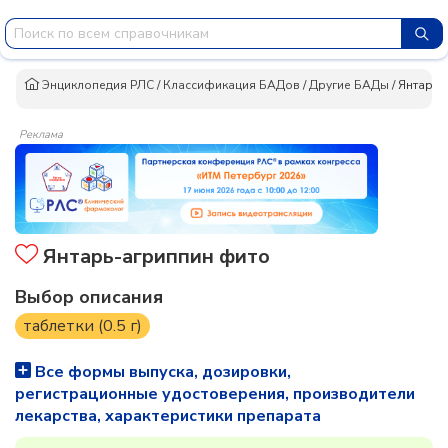
Энциклопедия РЛС
/
Классификация БАДов
/
Другие БАДы
/
Янтарь-
Реклама
Янтарь-агриппин фито
Выбор описания
таблетки (0.5 г)
Все формы выпуска, дозировки,
регистрационные удостоверения, производители
лекарства, характеристики препарата