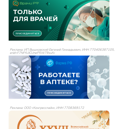
Реклама: ИП Вышковский Евгений Геннадьевич, ИНН 770406387105,
erid=F7NfYUJCUneP5W79xufv
Реклама: ООО «Конгресслайн», ИНН 7708369172