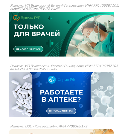
Реклама: ИП Вышковский Евгений Геннадьевич, ИНН 770406387105,
erid=F7NfYUJCUneP5W78VwNF
Реклама: ИП Вышковский Евгений Геннадьевич, ИНН 770406387105,
erid=F7NfYUJCUneP5W79xufv
Реклама: ООО «Конгресслайн», ИНН 7708369172