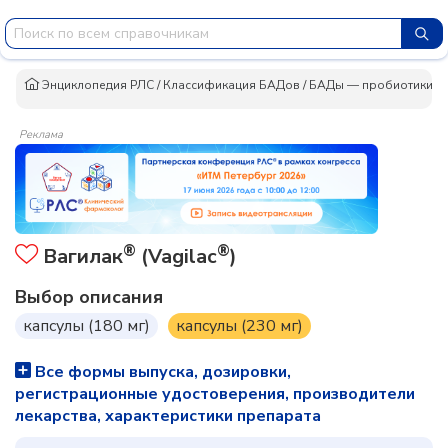
Энциклопедия РЛС
/
Классификация БАДов
/
БАДы — пробиотики и 
Реклама
®
®
Вагилак
(Vagilac
)
Выбор описания
капсулы (180 мг)
капсулы (230 мг)
Все формы выпуска, дозировки,
регистрационные удостоверения, производители
лекарства, характеристики препарата