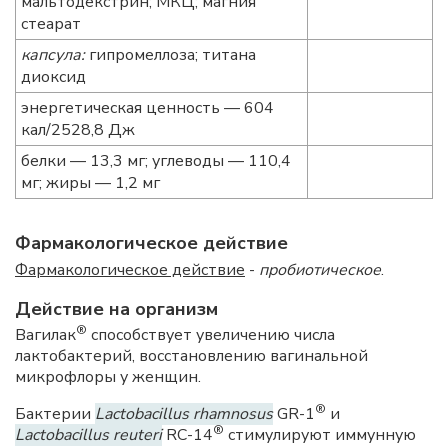
мальтодекстрин; МКЦ; магния
стеарат
капсула:
гипромеллоза; титана
диоксид
энергетическая ценность — 604
кал/2528,8 Дж
белки — 13,3 мг; углеводы — 110,4
мг; жиры — 1,2 мг
Фармакологическое действие
Фармакологическое действие
-
пробиотическое
.
Действие на организм
®
Вагилак
способствует увеличению числа
лактобактерий, восстановлению вагинальной
микрофлоры у женщин.
®
Бактерии
Lactobacillus rhamnosus
GR-1
и
®
Lactobacillus reuteri
RC-14
стимулируют иммунную