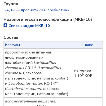
Группа
БАДы — пробиотики и пребиотики
Нозологическая классификация (МКБ-10)
Список кодов МКБ-10
Состав
Капсулы
1 капс.
пробиотические штаммы
лиофилизированных
лактобактерий
Lactobacillus
®
rhamnosus
GR-1
(
Lactobacillus
не менее
rhamnosus,
сахароза,
9
1·10
КОЕ
мальтодекстрин, натрия аскорбат)
®
и
Lactobacillus reuteri
RC-14
(
Lactobacillus reuteri,
сахароза,
мальтодекстрин, натрия аскорбат)
вспомогательные вещества: