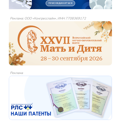
Реклама: ООО «Конгресслайн», ИНН 7708369172
Реклама