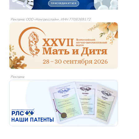
Реклама: ООО «Конгресслайн», ИНН 7708369172
Реклама