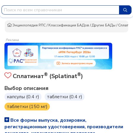
Энциклопедия РЛС
/
Классификация БАДов
/
Другие БАДы
/
Сплатин
Реклама
®
®
Сплатинат
(Splatinat
)
Выбор описания
капсулы (0.4 г)
таблетки (0.4 г)
таблетки (150 мг)
Все формы выпуска, дозировки,
регистрационные удостоверения, производители