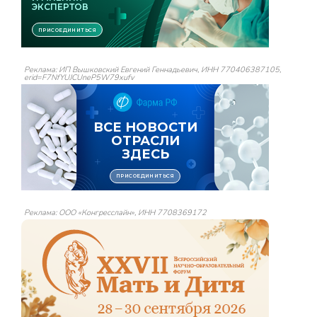
Реклама: ИП Вышковский Евгений Геннадьевич, ИНН 770406387105,
erid=F7NfYUJCUneP5W79xufv
Реклама: ООО «Конгресслайн», ИНН 7708369172