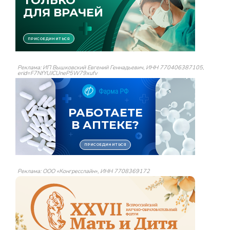
Реклама: ИП Вышковский Евгений Геннадьевич, ИНН 770406387105,
erid=F7NfYUJCUneP5W79xufv
Реклама: ООО «Конгресслайн», ИНН 7708369172