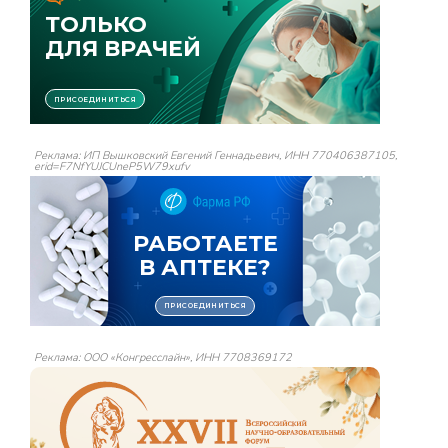
Реклама: ИП Вышковский Евгений Геннадьевич, ИНН 770406387105,
erid=F7NfYUJCUneP5W79xufv
Реклама: ООО «Конгресслайн», ИНН 7708369172