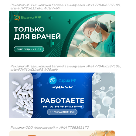
Реклама: ИП Вышковский Евгений Геннадьевич, ИНН 770406387105,
erid=F7NfYUJCUneP5W78VwNF
Реклама: ИП Вышковский Евгений Геннадьевич, ИНН 770406387105,
erid=F7NfYUJCUneP5W79xufv
Реклама: ООО «Конгресслайн», ИНН 7708369172