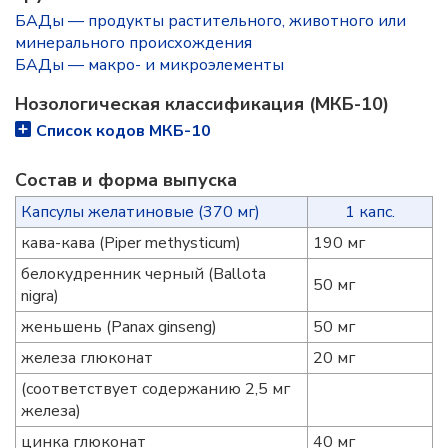
БАДы — продукты растительного, животного или
минерального происхождения
БАДы — макро- и микроэлементы
Нозологическая классификация (МКБ-10)
Список кодов МКБ-10
Состав и форма выпуска
Капсулы желатиновые (370 мг)
1 капс.
кава-кава (Piper methysticum)
190 мг
белокудренник черный (Ballota
50 мг
nigra)
женьшень (Panax ginseng)
50 мг
железа глюконат
20 мг
(соответствует содержанию 2,5 мг
железа)
цинка глюконат
40 мг