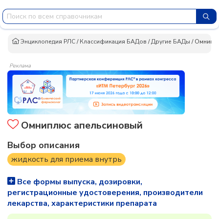
Энциклопедия РЛС
/
Классификация БАДов
/
Другие БАДы
/
Омниплю
Реклама
Омниплюс апельсиновый
Выбор описания
жидкость для приема внутрь
Все формы выпуска, дозировки,
регистрационные удостоверения, производители
лекарства, характеристики препарата