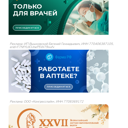
Реклама: ИП Вышковский Евгений Геннадьевич, ИНН 770406387105,
erid=F7NfYUJCUneP5W79xufv
Реклама: ООО «Конгресслайн», ИНН 7708369172