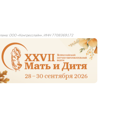
лама: ООО «Конгресслайн», ИНН 7708369172