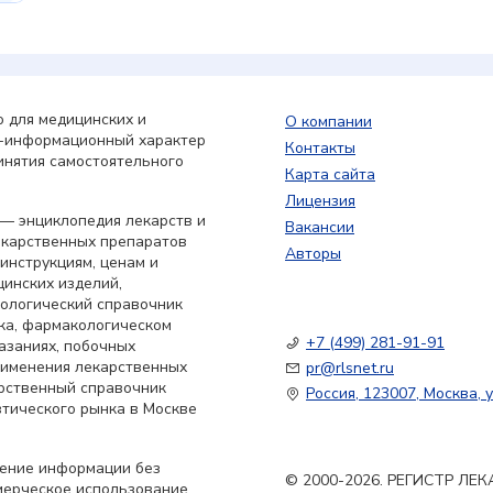
 для медицинских и
О компании
о-информационный характер
Контакты
инятия самостоятельного
Карта сайта
Лицензия
— энциклопедия лекарств и
Вакансии
екарственных препаратов
Авторы
 инструкциям, ценам и
цинских изделий,
кологический справочник
ка, фармакологическом
+7 (499) 281-91-91
азаниях, побочных
применения лекарственных
pr@rlsnet.ru
арственный справочник
Россия, 123007, Москва, у
тического рынка в Москве
нение информации без
© 2000-2026. РЕГИСТР Л
мерческое использование