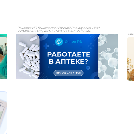
Реклама: ИП Вышковский Евгений Геннадьевич, ИНН
770406387105, erid=F7NfYUJCUneP5W79xufv
Рек