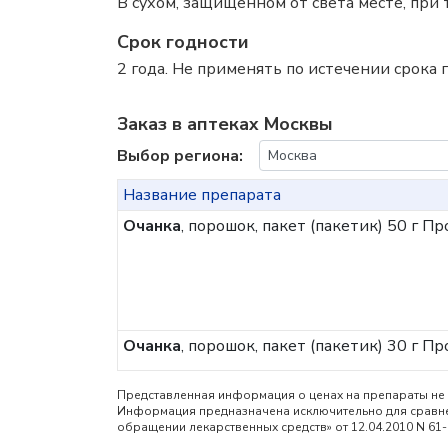
В сухом, защищенном от света месте, при 
Срок годности
2 года. Не применять по истечении срока г
Заказ в аптеках Москвы
Выбор региона:
Название препарата
Очанка
, порошок, пакет (пакетик) 50 г
Про
Очанка
, порошок, пакет (пакетик) 30 г
Про
Представленная информация о ценах на препараты не 
Информация предназначена исключительно для сравнен
обращении лекарственных средств» от 12.04.2010 N 61