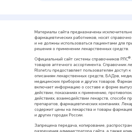
Материалы сайта предназначены исключительно
фармацевтических работников, носят справочн
и не должны использоваться пациентами для пр
решения о применении лекарственных средств.
®
Официальный сайт системы справочников РЛС
товаров аптечного ассортимента. Справочник л
Rlsnet.ru предоставляет пользователям доступ к
описаниям лекарственных средств, БАДов, меди
медицинских приборов и других товаров. Фарма
включает информацию о составе и форме выпус
действии, показаниях к применению, противопок
действиях, взаимодействии лекарств, способе 
препаратов, фармацевтических компаниях. Лек
содержит цены на лекарства и товары фармацев
и других городах России.
Запрещена передача, копирование, распростра
разрешения администратора сайта, а также ком