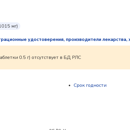
1015 мг)
трационные удостоверения, производители лекарства, 
аблетки 0.5 г) отсутствует в БД РЛС
Срок годности