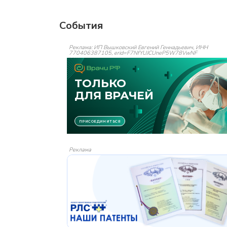
События
Реклама: ИП Вышковский Евгений Геннадьевич, ИНН
770406387105, erid=F7NfYUJCUneP5W78VwNF
Реклама