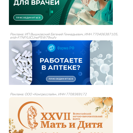
Реклама: ИП Вышковский Евгений Геннадьевич, ИНН 770406387105,
erid=F7NfYUJCUneP5W79xufv
Реклама: ООО «Конгресслайн», ИНН 7708369172