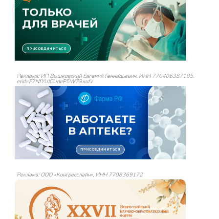
Реклама: ИП Вышковский Евгений Геннадьевич, ИНН 770406387105,
erid=F7NfYUJCUneP5W79xufv
Реклама: ООО «Конгресслайн», ИНН 7708369172