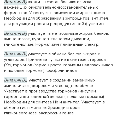
Витамин В
входит в состав большого числа
2
важнейших окислительно-восстановительных
ферментов. Участвует в окислении жирных кислот.
Необходим для образования эритроцитов, антител,
для регуляции роста и репродуктивной функции.
Витамин В
участвует в метаболизме жиров, белков,
3
аминокислот, пуринов, тканевом дыхании,
гликогенолизе. Нормализует липидный спектр.
Витамин В
участвует в обмене белков, жиров и
5
углеводов. Принимает участие в синтезе стеролов
(Хс), гормонов (гормон роста, гормоны надпочечников
и половые гормоны), фосфолипидов.
Витамин В
участвует в создании заменимых
6
аминокислот, жировом и углеводном обмене.
Участвует в производстве гормонов (инсулин,
гормоны щитовидной железы, половые гормоны).
Необходим для синтеза
Hb
и антител. Участвует в
обмене гистамина, нейромедиаторов,
глюконеогенезе, экспрессии генов.