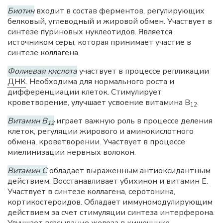
Биотин
входит в состав ферментов, регулирующих
белковый, углеводный и жировой обмен. Участвует в
синтезе пуриновых нуклеотидов. Является
источником серы, которая принимает участие в
синтезе коллагена.
Фолиевая кислота
участвует в процессе репликации
ДНК
. Необходима для нормального роста и
дифференциации клеток. Стимулирует
кроветворение, улучшает усвоение витамина В
.
12
Витамин В
играет важную роль в процессе деления
12
клеток, регуляции жирового и аминокислотного
обмена, кроветворении. Участвует в процессе
миелинизации нервных волокон.
Витамин С
обладает выраженным антиоксидантным
действием. Восстанавливает убихинон и витамин E.
Участвует в синтезе коллагена, серотонина,
кортикостероидов. Обладает иммуномодулирующим
действием за счет стимуляции синтеза интерферона.