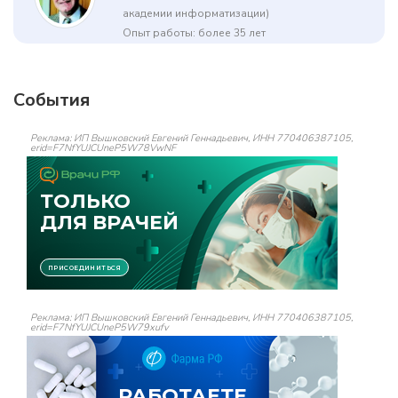
академии информатизации)
Опыт работы: более 35 лет
События
Реклама: ИП Вышковский Евгений Геннадьевич, ИНН 770406387105,
erid=F7NfYUJCUneP5W78VwNF
Реклама: ИП Вышковский Евгений Геннадьевич, ИНН 770406387105,
erid=F7NfYUJCUneP5W79xufv