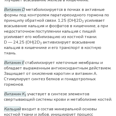
Улучшает всасывание железа в кишечнике.
Витамин D
метаболизируется в почках в активные
формы под контролем паратиреоидного гормона по
принципу обратной связи. 1,25 (ОН)2D
усиливает
3
всасывание кальция и фосфатов в кишечнике, а при
недостаточном поступлении кальция с пищей
усиливает его мобилизацию из костной ткани.
D — 24,25 (ОН)2D
активизирует всасывание
3
кальция в кишечнике и его транспорт в костную
ткань.
Витамин Е
стабилизирует клеточные мембраны и
обладает выраженным антиоксидантным действием.
Защищает от окисления каротин и витамин А.
Стимулирует синтез белков и гонадотропных
гормонов.
Витамин К
участвует в синтезе элементов
1
свертывающей системы крови и метаболизме костей.
Кальций
входит в состав минеральной основы
костной ткани и зубов, инициирует процесс