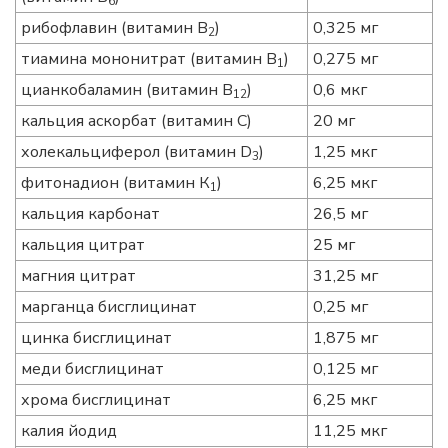
6
рибофлавин (витамин В
)
0,325 мг
2
тиамина мононитрат (витамин В
)
0,275 мг
1
цианкобаламин (витамин B
)
0,6 мкг
12
кальция аскорбат (витамин С)
20 мг
холекальциферол (витамин D
)
1,25 мкг
3
фитонадион (витамин К
)
6,25 мкг
1
кальция карбонат
26,5 мг
кальция цитрат
25 мг
магния цитрат
31,25 мг
марганца бисглицинат
0,25 мг
цинка бисглицинат
1,875 мг
меди бисглицинат
0,125 мг
хрома бисглицинат
6,25 мкг
калия йодид
11,25 мкг