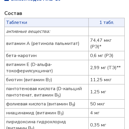
Состав
Таблетки
1 табл.
активные вещества:
74,47 мкг
витамин А (ретинола пальмитат)
(РЭ)*
бета-каротин
0,6 мг (РЭ)
витамин Е (D-альфа-
2,99 мг (ТЭ)**
токоферилсукцинат)
биотин (витамин В
)
11,25 мкг
7
пантотеновая кислота (D-кальций
1,25 мг
пантотенат, витамин В
)
5
фолиевая кислота (витамин В
)
50 мкг
9
ниацинамид (витамин В
)
4 мг
3
пиридоксина гидрохлорид
0,35 мг
(витамин В
)