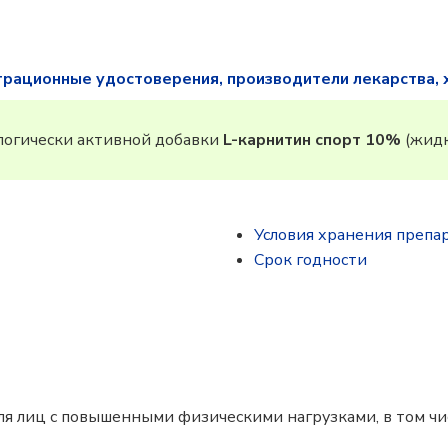
трационные удостоверения, производители лекарства, 
огически активной добавки
L-карнитин спорт 10%
(жидк
Условия хранения препа
Срок годности
я лиц с повышенными физическими нагрузками, в том чис