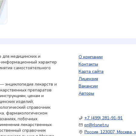
 для медицинских и
О компании
о-информационный характер
Контакты
инятия самостоятельного
Карта сайта
Лицензия
— энциклопедия лекарств и
Вакансии
екарственных препаратов
Авторы
 инструкциям, ценам и
цинских изделий,
кологический справочник
ка, фармакологическом
+7 (499) 281-91-91
азаниях, побочных
применения лекарственных
pr@rlsnet.ru
арственный справочник
Россия, 123007, Москва, у