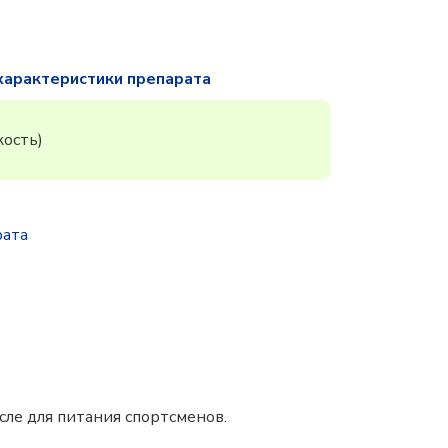
характеристики препарата
ость)
рата
ле для питания спортсменов.