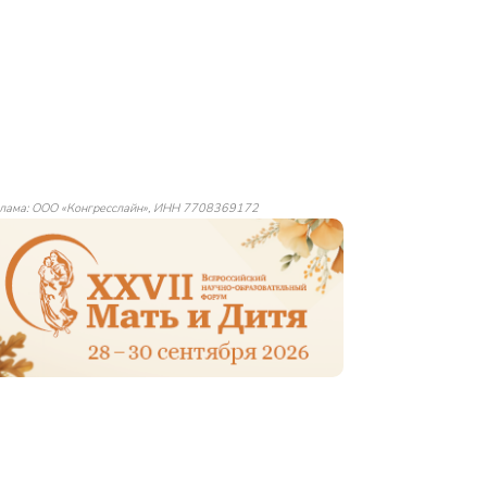
лама: ООО «Конгресслайн», ИНН 7708369172