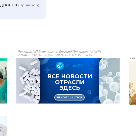
ндровна
(Провизор)
Реклама: ИП Вышковский Евгений Геннадьевич, ИНН
770406387105, erid=F7NfYUJCUneP5W79xufv
Рек