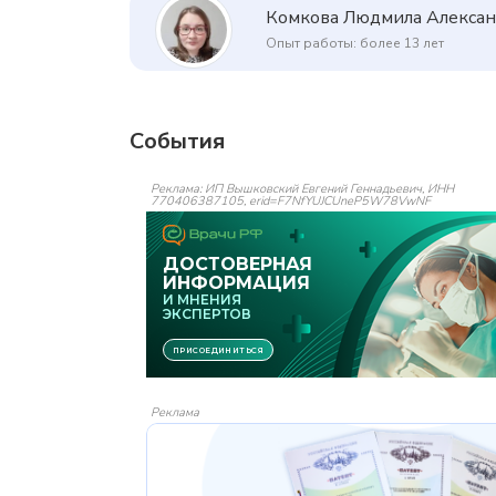
Комкова Людмила Алекса
Опыт работы: более 13 лет
События
Реклама: ИП Вышковский Евгений Геннадьевич, ИНН
770406387105, erid=F7NfYUJCUneP5W78VwNF
Реклама