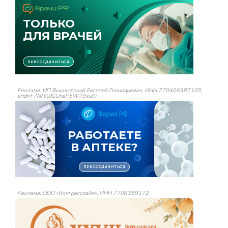
Реклама: ИП Вышковский Евгений Геннадьевич, ИНН 770406387105,
erid=F7NfYUJCUneP5W79xufv
Реклама: ООО «Конгресслайн», ИНН 7708369172