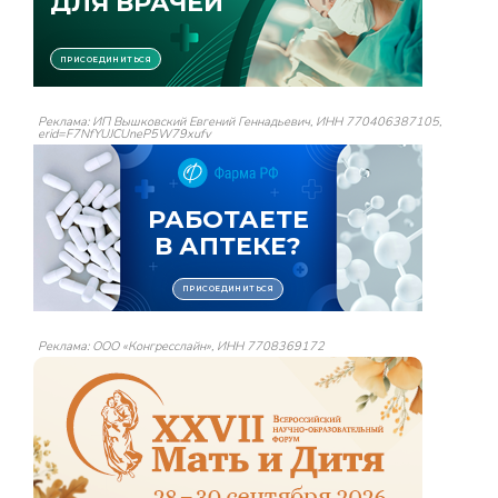
Реклама: ИП Вышковский Евгений Геннадьевич, ИНН 770406387105,
erid=F7NfYUJCUneP5W79xufv
Реклама: ООО «Конгресслайн», ИНН 7708369172