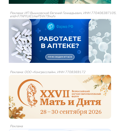
Реклама: ИП Вышковский Евгений Геннадьевич, ИНН 770406387105,
erid=F7NfYUJCUneP5W79xufv
Реклама: ООО «Конгресслайн», ИНН 7708369172
Реклама