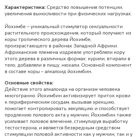
Характеристика:
Средство повышения потенции,
увеличения выносливости при физических нагрузках.
Йохимбе – уникальный стимулятор сексуальности
растительного происхождения, который получают из
коры тропического дерева Йохимбе,
произрастающего в районах Западной Африки.
Африканские племена издревле употребляли кору
этого дерева в различных формах: курили, втирали в
тело, добавляли в пищу, нюхали. Основной компонент
в составе коры – алкалоид йохимбин.
Основные свойства:
Действие этого алкалоида на организм человека
многогранно. Йохимбин активизирует приток крови
к периферическим сосудам, вызывая эрекцию,
помогает контролировать эякуляцию и способствует
продлению полового акта у мужчин. Йохимбин также
усиливает половое влечение, стимулируя выработку
тестостерона, и является безвредным средством
стимуляции половой активности как у мужчин, так и у