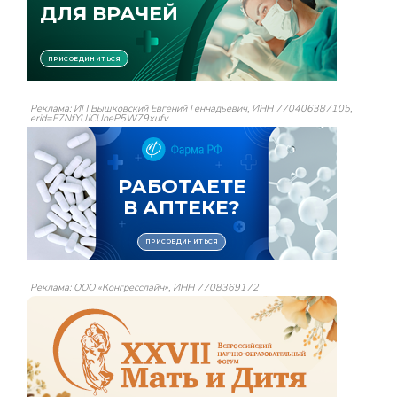
Реклама: ИП Вышковский Евгений Геннадьевич, ИНН 770406387105,
erid=F7NfYUJCUneP5W79xufv
Реклама: ООО «Конгресслайн», ИНН 7708369172