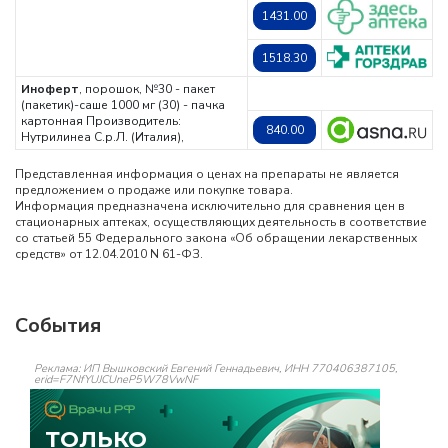
1431.00
1518.30
Иноферт
, порошок, №30 - пакет
(пакетик)-саше 1000 мг (30) - пачка
картонная
Производитель:
840.00
Нутрилинеа С.р.Л. (Италия),
Представленная информация о ценах на препараты не является
предложением о продаже или покупке товара.
Информация предназначена исключительно для сравнения цен в
стационарных аптеках, осуществляющих деятельность в соответствие
со статьей 55 Федерального закона «Об обращении лекарственных
средств» от 12.04.2010 N 61-ФЗ.
События
Реклама: ИП Вышковский Евгений Геннадьевич, ИНН 770406387105,
erid=F7NfYUJCUneP5W78VwNF