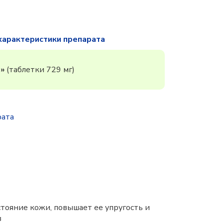
характеристики препарата
е»
(таблетки 729 мг)
рата
тояние кожи, повышает ее упругость и
в