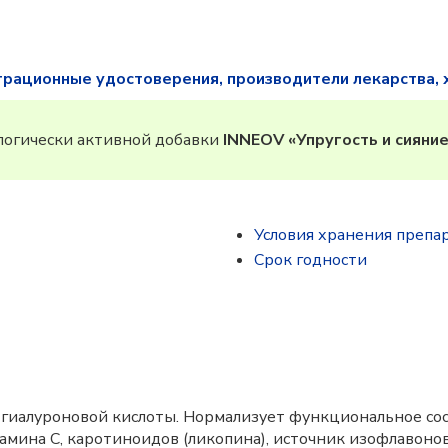
трационные удостоверения, производители лекарства, 
огически активной добавки
INNEOV «Упругость и сияни
Условия хранения препа
Срок годности
и гиалуроновой кислоты. Нормализует функциональное сос
амина С, каротиноидов (ликопина), источник изофлавоно