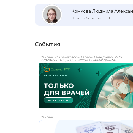
Комкова Людмила Алекса
Опыт работы: более 13 лет
События
Реклама: ИП Вышковский Евгений Геннадьевич, ИНН
770406387105, erid=F7NfYUJCUneP5W78VwNF
Реклама