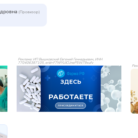
ндровна
(Провизор)
Реклама: ИП Вышковский Евгений Геннадьевич, ИНН
770406387105, erid=F7NfYUJCUneP5W79xufv
Рек