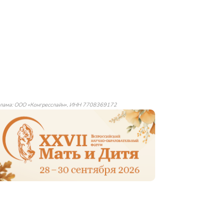
лама: ООО «Конгресслайн», ИНН 7708369172