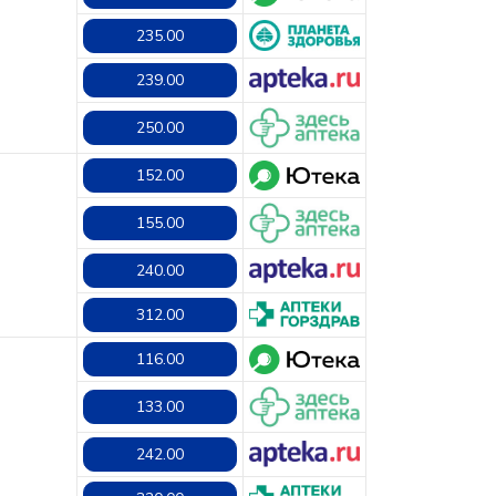
235.00
239.00
250.00
152.00
155.00
240.00
312.00
116.00
133.00
242.00