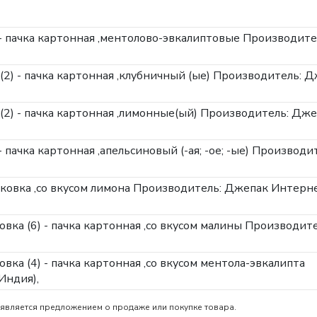
3) - пачка картонная ,ментолово-эвкалиптовые
Производите
 (2) - пачка картонная ,клубничный (ые)
Производитель: Д
р (2) - пачка картонная ,лимонные(ый)
Производитель: Дже
 - пачка картонная ,апельсиновый (-ая; -ое; -ые)
Производит
паковка ,со вкусом лимона
Производитель: Джепак Интерн
аковка (6) - пачка картонная ,со вкусом малины
Производите
паковка (4) - пачка картонная ,со вкусом ментола-эвкалипта
Индия),
является предложением о продаже или покупке товара.