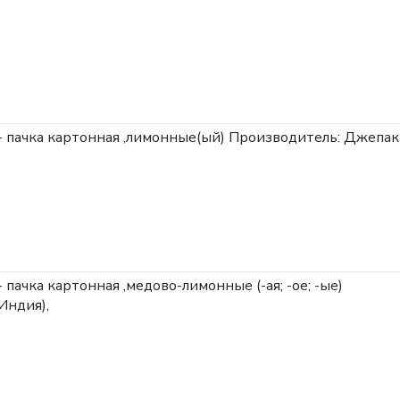
6) - пачка картонная ,лимонные(ый)
Производитель: Джепак
) - пачка картонная ,медово-лимонные (-ая; -ое; -ые)
Индия),