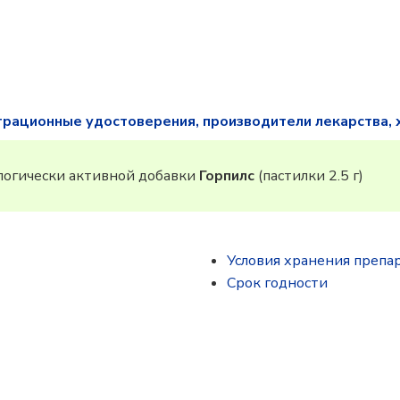
трационные удостоверения, производители лекарства, 
огически активной добавки
Горпилс
(пастилки 2.5 г)
Условия хранения препа
Срок годности