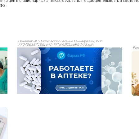
ия цен в стационарных аптеках, осуществляющих деятельность в соответс
-ФЗ.
Реклама: ИП Вышковский Евгений Геннадьевич, ИНН
770406387105, erid=F7NfYUJCUneP5W79xufv
Рек