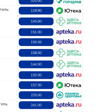
320.00
тель:
118.90
145.00
151.00
150.00
158.00
144.00
153.00
157.00
235.00
ель:
241.00