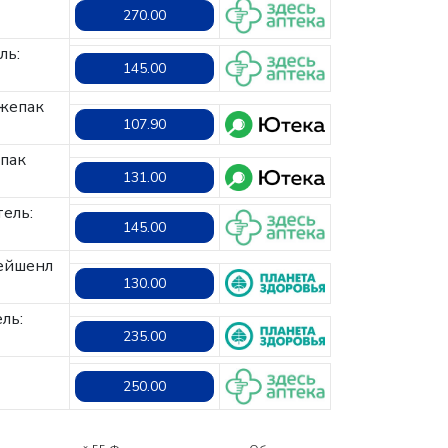
270.00
ль:
145.00
жепак
107.90
пак
131.00
ель:
145.00
ейшенл
130.00
ль:
235.00
250.00