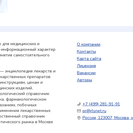
 для медицинских и
О компании
о-информационный характер
Контакты
инятия самостоятельного
Карта сайта
Лицензия
— энциклопедия лекарств и
Вакансии
екарственных препаратов
Авторы
 инструкциям, ценам и
цинских изделий,
кологический справочник
ка, фармакологическом
+7 (499) 281-91-91
азаниях, побочных
применения лекарственных
pr@rlsnet.ru
арственный справочник
Россия, 123007, Москва, у
тического рынка в Москве