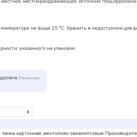
 местное, местнораздражающее, источник глицирризино
температуре не выше 25 °C. Хранить в недоступном для д
дности, указанного на упаковке.
ндровна
(Провизор)
6) - пачка картонная ,ментолово-эвкалиптовые
Производите