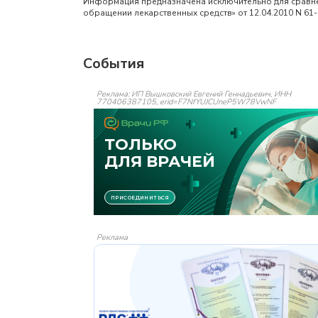
Информация предназначена исключительно для сравнен
обращении лекарственных средств» от 12.04.2010 N 61
События
Реклама: ИП Вышковский Евгений Геннадьевич, ИНН
770406387105, erid=F7NfYUJCUneP5W78VwNF
Реклама