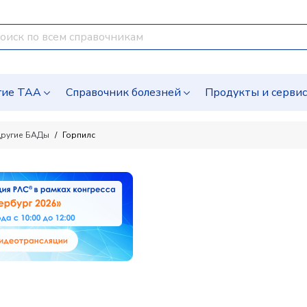
гие ТАА
Справочник болезней
Продукты и серви
ругие БАДы
Горпилс