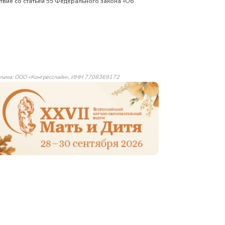
твие со статьей 55 Федерального закона «Об
лама: ООО «Конгресслайн», ИНН 7708369172