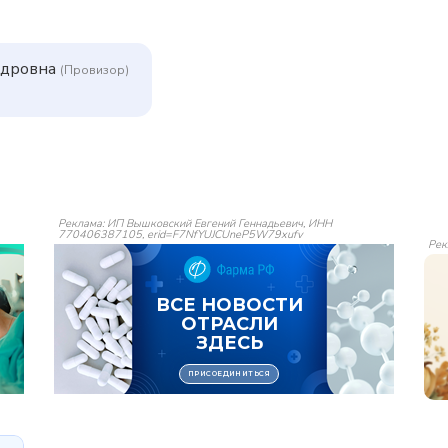
ндровна
(Провизор)
Реклама: ИП Вышковский Евгений Геннадьевич, ИНН
770406387105, erid=F7NfYUJCUneP5W79xufv
Рек