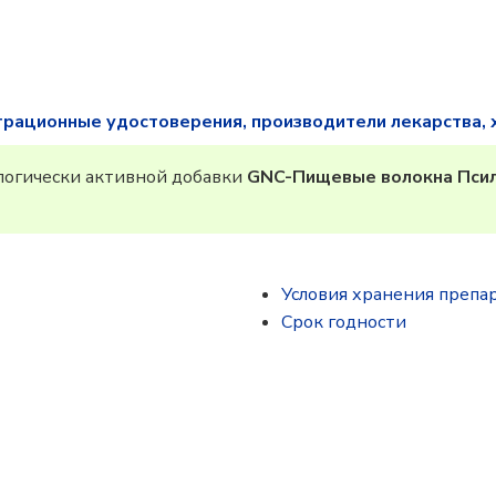
трационные удостоверения, производители лекарства, 
огически активной добавки
GNC-Пищевые волокна Пси
Условия хранения препа
Срок годности