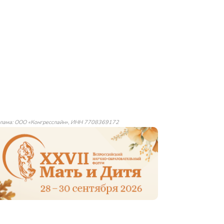
лама: ООО «Конгресслайн», ИНН 7708369172