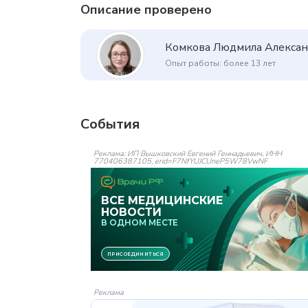
Описание проверено
Комкова Людмила Алекса
Опыт работы: более 13 лет
События
Реклама: ИП Вышковский Евгений Геннадьевич, ИНН
770406387105, erid=F7NfYUJCUneP5W78VwNF
Реклама