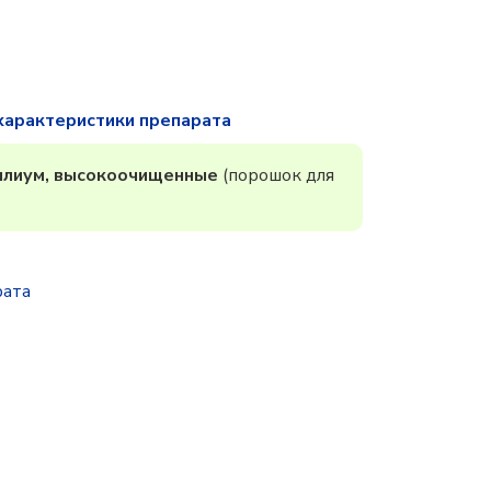
характеристики препарата
ллиум, высокоочищенные
(порошок для
рата