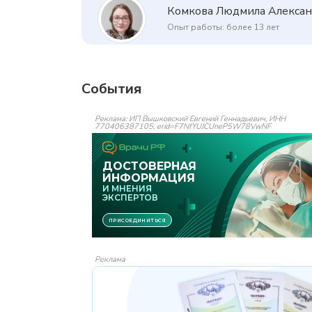
Комкова Людмила Алекса
Опыт работы: более 13 лет
События
Реклама: ИП Вышковский Евгений Геннадьевич, ИНН
770406387105, erid=F7NfYUJCUneP5W78VwNF
Реклама