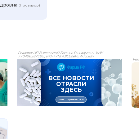
ндровна
(Провизор)
Реклама: ИП Вышковский Евгений Геннадьевич, ИНН
770406387105, erid=F7NfYUJCUneP5W79xufv
Рек