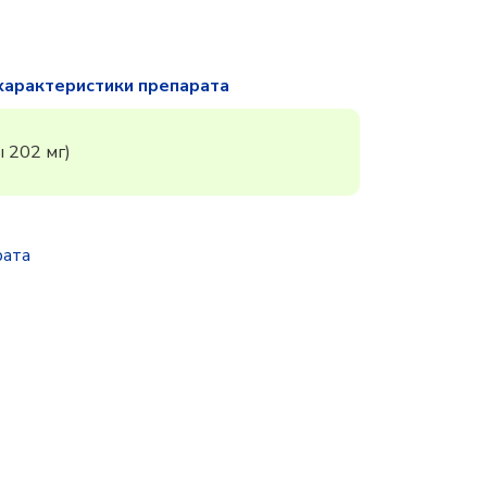
характеристики препарата
 202 мг)
рата