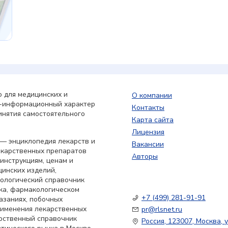
 для медицинских и
О компании
о-информационный характер
Контакты
инятия самостоятельного
Карта сайта
Лицензия
— энциклопедия лекарств и
Вакансии
екарственных препаратов
Авторы
 инструкциям, ценам и
цинских изделий,
кологический справочник
ка, фармакологическом
+7 (499) 281-91-91
азаниях, побочных
применения лекарственных
pr@rlsnet.ru
арственный справочник
Россия, 123007, Москва, у