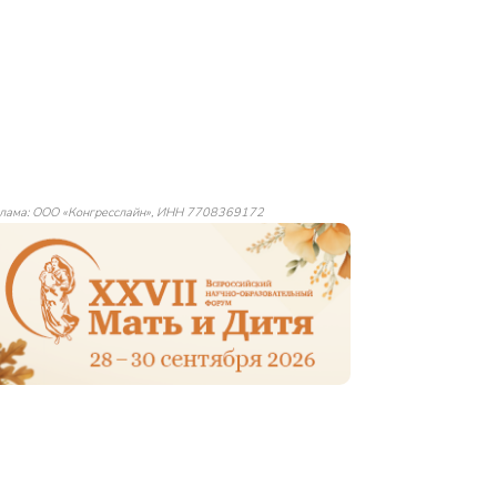
лама: ООО «Конгресслайн», ИНН 7708369172