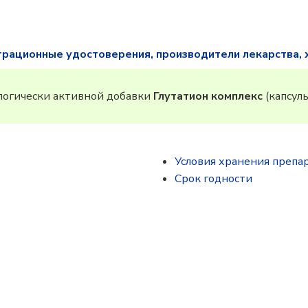
трационные удостоверения, производители лекарства, 
огически активной добавки
Глутатион комплекс
(капсулы
Условия хранения препа
Срок годности