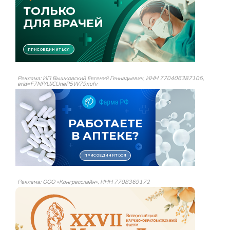
Реклама: ИП Вышковский Евгений Геннадьевич, ИНН 770406387105,
erid=F7NfYUJCUneP5W79xufv
Реклама: ООО «Конгресслайн», ИНН 7708369172