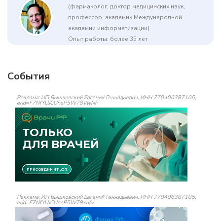
(фармаколог, доктор медицинских наук,
профессор, академик Международной
академии информатизации)
Опыт работы: более 35 лет
События
Реклама: ИП Вышковский Евгений Геннадьевич, ИНН 770406387105,
erid=F7NfYUJCUneP5W78VwNF
Реклама: ИП Вышковский Евгений Геннадьевич, ИНН 770406387105,
erid=F7NfYUJCUneP5W79xufv