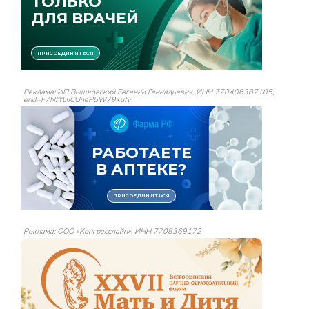
Реклама: ИП Вышковский Евгений Геннадьевич, ИНН 770406387105,
erid=F7NfYUJCUneP5W79xufv
Реклама: ООО «Конгресслайн», ИНН 7708369172