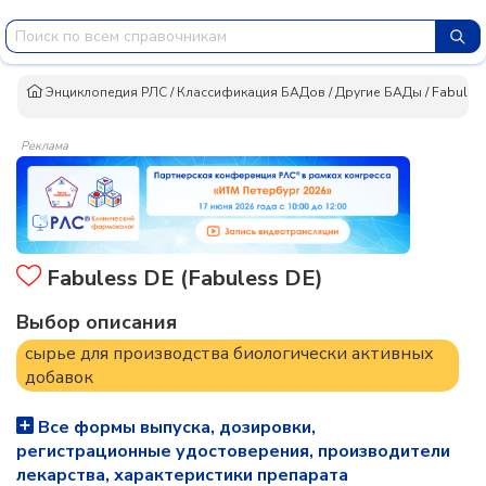
Энциклопедия РЛС
/
Классификация БАДов
/
Другие БАДы
/
Fabules
Реклама
Fabuless DE (Fabuless DE)
Выбор описания
сырье для производства биологически активных
добавок
Все формы выпуска, дозировки,
регистрационные удостоверения, производители
лекарства, характеристики препарата