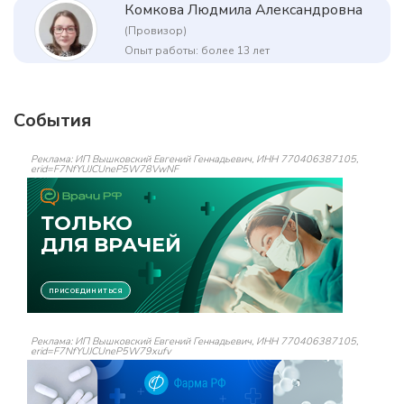
Комкова Людмила Александровна
(Провизор)
Опыт работы: более 13 лет
События
Реклама: ИП Вышковский Евгений Геннадьевич, ИНН 770406387105,
erid=F7NfYUJCUneP5W78VwNF
Реклама: ИП Вышковский Евгений Геннадьевич, ИНН 770406387105,
erid=F7NfYUJCUneP5W79xufv