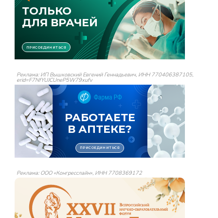
Реклама: ИП Вышковский Евгений Геннадьевич, ИНН 770406387105,
erid=F7NfYUJCUneP5W79xufv
Реклама: ООО «Конгресслайн», ИНН 7708369172