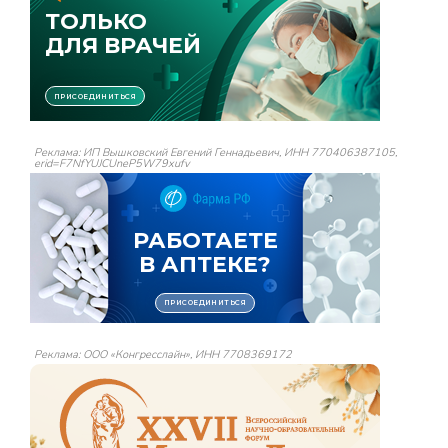
Реклама: ИП Вышковский Евгений Геннадьевич, ИНН 770406387105,
erid=F7NfYUJCUneP5W79xufv
Реклама: ООО «Конгресслайн», ИНН 7708369172