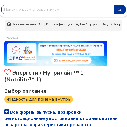
Энциклопедия РЛС
/
Классификация БАДов
/
Другие БАДы
/
Энергет
Реклама
Энергетик Нутрилайт™ 1
(Nutrilite™ 1)
Выбор описания
жидкость для приема внутрь
Все формы выпуска, дозировки,
регистрационные удостоверения, производители
лекарства, характеристики препарата